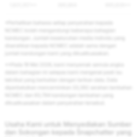
1,831,357**
385,864
665,828**
*Perhatikan bahawa setiap penyerahan kepada
NCMEC boleh mengandungi beberapa bahagian
kandungan. Jumlah keseluruhan media individu yang
diserahkan kepada NCMEC adalah sama dengan
jumlah kandungan kami yang dikuatkuasakan.
**Pada 19 Mei 2026, kami menyemak semula angka
dalam bahagian ini selepas kami mengenal pasti isu
teknikal yang berkaitan dengan tarikan data. Data
diperbetulkan mencerminkan 33,392 serahan tambahan
NCMEC dan 93,794 kandungan tambahan yang
dikuatkuasakan dalam penyerahan tersebut.
Usaha Kami untuk Menyediakan Sumber
dan Sokongan kepada Snapchatter yang