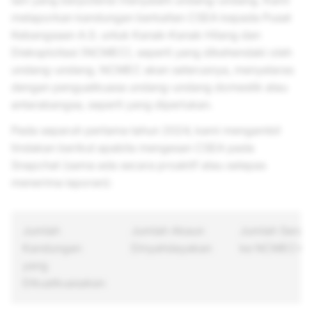
lain yang berpotensi menyalahi undang-undang. Kami
melaporkan kandungan berkaitan CSEA kepada Pusat
Kebangsaan A.S. untuk Kanak-Kanak Hilang dan
Dieksploitasi (NCMEC), seperti yang dikehendaki oleh
undang-undang. NCMEC akan seterusnya, menyelaras
dengan penguatkuasa undang-undang domestik atau
antarabangsa, seperti yang diperlukan.
Pada separuh pertama tahun 2024, kami mengambil
tindakan berikut apabila mengesan CSEA pada
Snapchat (sama ada secara proaktif atau selepas
menerima laporan):
Jumlah
Jumlah Akaun
Jumlah Serah
Kandungan
Dinyahdayakan
ke NCMEC*
yang
Dikuatkuasakan