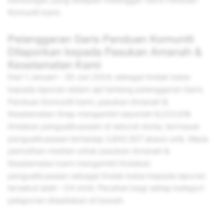
kandungan yang didapati melanggar Garis Panduan
Komuniti kami.
Pelanggaran Garis Panduan Komuniti
Dilaporkan kepada Pasukan Amanah &
Keselamatan Kami
Dari 1 Januari - 30 Jun 2024, sebagai tindak balas
kepada laporan dalam apl tentang pelanggaran Garis
Panduan Komuniti kami, pasukan Amanah &
Keselamatan Snap mengambil sejumlah 6,223,618
tindakan penguatkuasaan di seluruh dunia, termasuk
penguatkuasaan terhadap 3,842,507 akaun unik. Masa
pemulihan median untuk pasukan Amanah &
Keselamatan kami mengambil tindakan
penguatkuasaan sebagai tindak balas kepada laporan
tersebut ialah ~24 minit. Pecahan bagi setiap kategori
pelaporan disediakan di bawah.