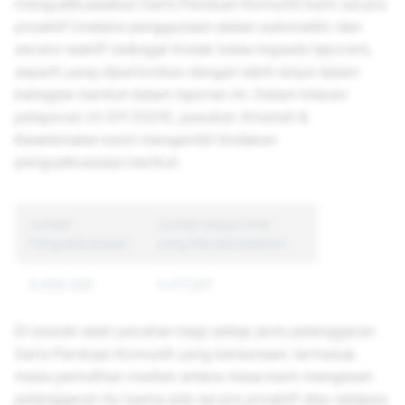
menguatkuasakan Garis Panduan Komuniti kami secara
proaktif (melalui penggunaan alatan automatik) dan
secara reaktif (sebagai tindak balas kepada laporan),
seperti yang diperincikan dengan lebih lanjut dalam
bahagian berikut dalam laporan ini. Dalam kitaran
pelaporan ini (H1 2024), pasukan Amanah &
Keselamatan kami mengambil tindakan
penguatkuasaan berikut:
Jumlah
Jumlah Akaun Unik
Penguatkuasaan
yang Dikuatkuasakan
9,698,368
5,417,597
Di bawah ialah pecahan bagi setiap jenis pelanggaran
Garis Panduan Komuniti yang berkenaan, termasuk
masa pemulihan median antara masa kami mengesan
pelanggaran itu (sama ada secara proaktif atau selepas