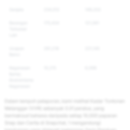
Senjata
234,512
149,202
3
Barangan
175,434
121,061
20
Terkawal
Lain
Ucapan
261,218
221,145
13
Benci
Keganasan
10,215
6,098
36
&amp;
Ekstremisme
Keganasan
Dalam tempoh pelaporan, kami melihat Kadar Tontonan
Melanggar (VVR) sebanyak 0.01 peratus, yang
bermaksud bahawa daripada setiap 10,000 paparan
Snap dan Cerita di Snapchat, 1 mengandungi