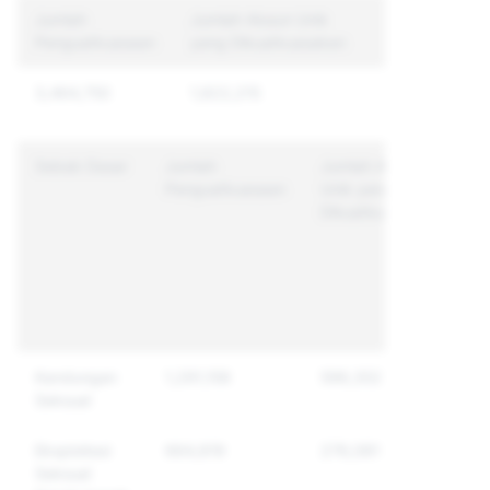
Jumlah
Jumlah Akaun Unik
Penguatkuasaan
yang Dikuatkuasakan
3,464,750
1,822,215
Sebab Dasar
Jumlah
Jumlah Akaun
Ma
Penguatkuasaan
Unik yang
Me
Dikuatkuasakan
Pu
Bal
Da
Pe
Ke
Ak
Kandungan
1,291,158
596,352
<1
Seksual
Eksploitasi
664,819
276,081
<1
Seksual