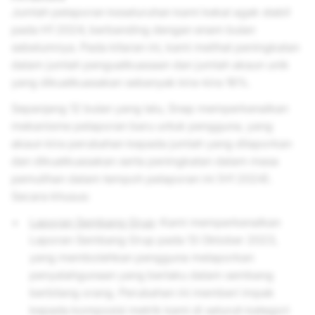
Jumlah pelaporan keseluruhan kami kekal agak stabil
pada H1 2024, berbanding dengan enam bulan
sebelumnya. Pada kitaran ini, kami melihat peningkatan
dalam jumlah penguatkuasaan dan jumlah akaun unik
yang dikuatkuasakan sebanyak kira-kira 16%.
Sepanjang 12 bulan yang lalu, Snap memperkenalkan
mekanisme pelaporan baru untuk pengguna, yang
akaun kira perubahan kepada jumlah yang dilaporkan
dan dikuatkuasakan serta peningkatan dalam masa
pemulihan dalam tempoh pelaporan ini (H1 2024).
Secara khusus:
Laporan Sembang Grup
: Kami memperkenalkan
Laporan Sembang Grup pada 13 Oktober 2023,
yang membolehkan pengguna melaporkan
penyalahgunaan yang berlaku dalam sembang
berbilang orang. Perubahan ini memberi impak
kepada komposisi metrik kami di seluruh kategori