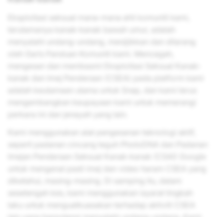
Eksploitasi seksual mana-mana ahli komuniti kami,
terutamanya kanak-kanak bawah umur, adalah
menyalahi undang-undang, menjijikkan dan dilarang
oleh Garis Panduan Komuniti kami. Mencegah,
mengesan dan membasmi Eksploitasi Seksual Kanak-
kanak dan Imej Penderaan (CSEA) pada platform kami
adalah keutamaan utama untuk Snap, dan kami terus
mengembangkan keupayaan kami untuk memerangi
perkara ini dan jenayah yang lain.
Kami menggunakan alat pengesanan teknologi aktif,
seperti padanan cincang teguh PhotoDNA dan Padanan
Imejan Penderaan Seksual Kanak-kanak (CSAI) Google
untuk mengenal pasti imej dan video haram CSEA yang
diketahui, masing-masing. Di samping itu, dalam
sesetengah kes, kami menggunakan isyarat tingkah
laku untuk menguatkuasakan terhadap aktiviti CSEA