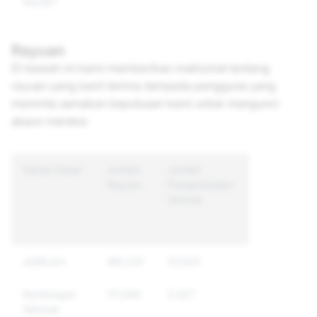
44,067
Rayuan
Di bawah ini kami memberikan maklumat tentang
rayuan yang kami terima daripada pengguna yang
meminta semakan keputusan kami untuk mengunci
akaun mereka:
Sebab Dasar
Jumlah
Jumlah
Jumlah
Rayuan
Pengembalian
Keputusan
Semula
Ditegakkan
JUMLAH
481,231
37,020
444,210
Kandungan
111,540
2,527
109,013
Seksual