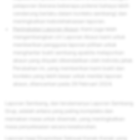
pelaporan (kerana beberapa potensi bahaya lebih
cenderung berlaku dalam konteks sembang) dan
meningkatkan kebolehaksesan laporan.
Peningkatan Laporan Akaun
: Kami juga telah
mengembangkan ciri Laporan Akaun kami untuk
memberikan pengguna laporan pilihan untuk
menghantar bukti sembang apabila melaporkan
akaun yang disyaki dikendalikan oleh individu jahat.
Perubahan ini, yang memberikan kami bukti dan
konteks yang lebih besar untuk menilai laporan
akaun, dilancarkan pada 29 Februari 2024.
Laporan Sembang, dan terutamanya Laporan Sembang
Grup, adalah antara yang paling kompleks dan
memakan masa untuk disemak, yang meningkatkan
masa penyelesaian secara keseluruhan.
Laporan bagi Eksploitasi Seksual Kanak-Kanak yang