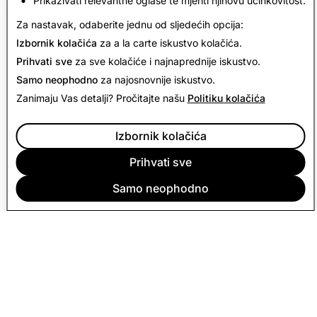
Prikazivati relevantne oglase te mjeriti njihovu učinkovitost.
Povratak na izvješće o transparentnosti
Za nastavak, odaberite jednu od sljedećih opcija:
Izbornik kolačića
za a la carte iskustvo kolačića.
Prihvati sve
za sve kolačiće i najnaprednije iskustvo.
Samo neophodno
za najosnovnije iskustvo.
Zanimaju Vas detalji? Pročitajte našu
Politiku kolačića
Izbornik kolačića
Prihvati sve
Samo neophodno
TVRTKA
ZAJEDNICA
OGLAŠAVANJE
PRAVNO
PRAVILA O PRIVATNOSTI