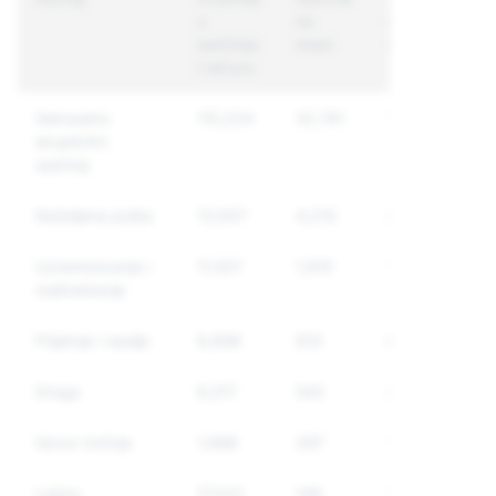
o
na
računi na
sadržaju
snazi
snazi
i računu
Seksualno
115,224
32,741
13,100
eksplicitni
sadržaj
Neželjena pošta
13,937
4,210
2,458
Uznemiravanje i
11,507
1,910
1,241
maltretiranje
Prijetnje i nasilje
6,698
913
633
Droga
6,017
543
287
Govor mržnje
1,988
297
159
Lažno
17,022
149
127