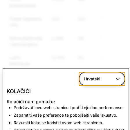
predstavljanje
Ostala regulirana
330
233
174
roba
Samoozljeđivanje
2,449
131
120
i samoubojstvo
Lažne
12,705
113
25
informacije
Oružje
756
70
58
Hrvatski
KOLAČIĆI
CSAM: Ukupno
Terorizam: Ukupno
Kolačići nam pomažu:
izbrisanih računa
izbrisanih računa
Podržavati ovu web-stranicu i pratiti njezine performanse.
Zapamtiti vaše preference te poboljšajti vaše iskustvo.
3,161
1
Razumiti kako se koristiti ovom web-stranicom.