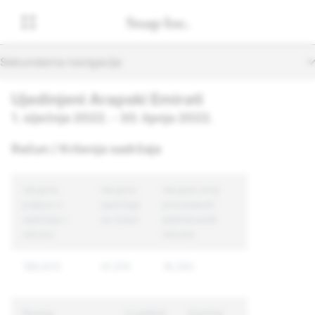
Sekundarna navigacija
Ujedinjeni Arapski Emirati
1. siječnja 2022. - 30. lipnja 2022.
Račun / Kršenja sadržaja
Ukupno
Ukupno
Ukupan broj
prijava o
sadržaja
provedenih
sadržaju i
na snazi
jedinstvenih
računu
računa
188,633
41,310
18,382
Razlog
Izvještaji
Sadržaj
Jedinstveni