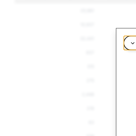
25,981
10,937
32,441
837
315
275
2,448
219
63