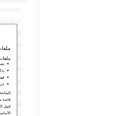
المحتوى الجنس
الاستغلال الجن
التحرش والتنمّر
التهديدات والع
ملفات
إيذاء النفس وال
ملفات 
تشغ
انتحال الشخصي
تذك
فهم
البريد العشوائي
عرض
المُخدّرات
للمتابعة
قائمة م
الأسلحة
قبول ال
الأساس