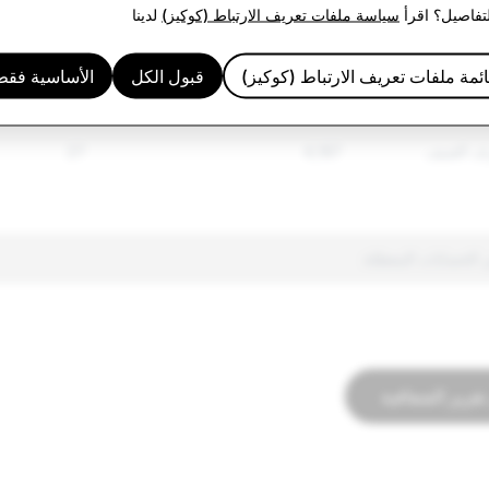
لخاضعة للتنظيم
3,196
822
لتفاصيل؟ اقرأ
سياسة ملفات تعريف الارتباط (كوكيز)
لدينا
757
14,138
ئمة ملفات تعريف الارتباط (كوكيز)
قبول الكل
الأساسية فقط
ئفة
10,180
10
ف العنيف
4,187
27
تقرير الشفافية