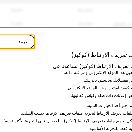
ي
83,935
38,197
سي للأطفال
25,046
11,801
41,234
273,620
العربية
نف
18,424
1,026
 تعريف الارتباط (كوكيز)
انتحار
3,259
361
تعريف الارتباط (كوكيز) تساعدنا في:
يل هذا الموقع الإلكتروني ومراقبة أدائه.
ة
11,954
278
ر تفضيلاتك وتحسين تجربتك.
 كيفية استخدام هذا الموقع الإلكتروني.
3,287
28,004
 إعلانات ذات صلة وقياس فعاليتها.
، اختر أحد الخيارات التالية:
1,420
276
لفات تعريف الارتباط
لتجربة ملفات تعريف الارتباط حسب الطلب.
84
1,821
كل
لجميع ملفات تعريف الارتباط (كوكيز) وللحصول على التجربة الأكثر تحسينًا.
ية فقط
للتجربة الأساسية.