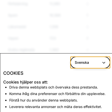
Förfalskning
11,085
275
2
Spam
16,566
5,835
4
Läkemedel
1,558
245
2
Vapen
723
60
51
Andra reglerade
1,383
469
4
varor
Svenska
Hets mot folkgrupp
7,112
165
15
COOKIES
Cookies hjälper oss att:
CSEAI: Totalt antal
Terrorism: Totalt antal
Driva denna webbplats och övervaka dess prestanda.
raderade konton
raderade konton
Komma ihåg dina preferenser och förbättra din upplevelse.
2,946
0
Förstå hur du använder denna webbplats.
Leverera relevanta annonser och mäta deras effektivitet.