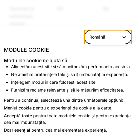
Terorism și
114
66
extremism
violent
Română
MODULE COOKIE
CSEA: Totalul conturilor dezactivate
Modulele cookie ne ajută să:
Alimentăm acest site și să monitorizăm performanța acestuia.
1 524
Ne amintim preferințele tale și să îți îmbunătățim experiența.
Înțelegem modul în care folosești acest site.
Furnizăm reclame relevante și să le măsurăm eficacitatea.
Înapoi la Raportul de Transparență
Pentru a continua, selectează una dintre următoarele opțiuni:
Meniul cookie
pentru o experiență de cookie a la carte.
Acceptă toate
pentru toate modulele cookie și pentru experiența
cea mai îmbunătățită.
Doar esențial
pentru cea mai elementară experiență.