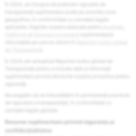
În 2023, am început să publicăm rapoarte de
transparență suplimentare axate pe anumite zone
geografice, în conformitate cu cerințele legale
aplicabile. Paginile noastre dedicate pentru
Australia
,
California
și
Uniunea Europeană
suplimentează
informațiile pe care le oferim în
Raportul nostru global
de Transparență
.
În 2024, am actualizat Raportul nostru global de
Transparență pentru a include date și informații
suplimentare privind eforturile noastre proactive pentru
siguranță.
Ne angajăm să ne îmbunătățim în permanență practicile
de raportare a transparenței, în conformitate cu
cerințele legale globale.
Resurse suplimentare privind siguranța și
confidențialitatea