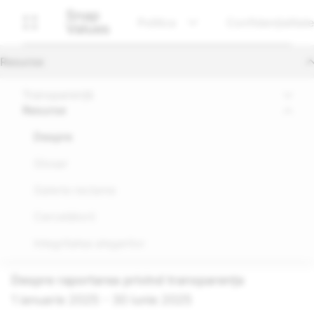
Snap
Politica
Confidențialitate
Values
Resurse
Transparență
Resurse
Despre
Glosar
Galerie reclame
Cercetătorii
Integritatea alegerilor
Despre raportarea privind transparența
1 ianuarie 2025 - 30 iunie 2025