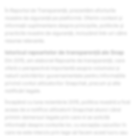
În Raportul de Transparență, prezentăm eforturile
noastre de siguranță pe platformă. Oferim context și
informații suplimentare despre principiile, politicile și
practicile noastre de siguranță, incluzând link-uri către
resurse relevante.
Istoricul rapoartelor de transparență ale Snap
Din 2015, am elaborat Rapoarte de transparență, care
oferă o perspectivă importantă asupra volumului și
naturii solicitărilor guvernamentale pentru informațiile
privind contul utilizatorilor Snapchat, precum și alte
notificări legale.
Începând cu luna noiembrie 2015, politica noastră a fost
aceea de a notifica utilizatorii Snapchat atunci când
primim demersuri legale prin care ni se solicită
informații despre conturile lor, cu excepția cazurilor în
care ne este interzis prin lege să facem acest lucru sau