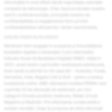
informațiile în mod diferit decât majoritatea celorlalte
companii de tehnologie. Chiar dacă produsele noastre
sunt în continuă evoluție, principiile noastre de
confidențialitate și angajamentul ferm privind
confidențialitatea utilizatorilor rămân neschimbate.
Indicele Digital de Bunăstare
Rămânem ferm angajați în evaluarea și îmbunătățirea
bunăstării digitale a Generației Z prin intermediul
Indicelui Anual de Bunăstare Digitală (IABD). Inițiat în
2022, acest studiu cuprinzător analizează adolescenți,
tineri adulți și părinții lor din șase țări - Australia, Franța,
Germania, India, Regatul Unit și SUA - pentru a evalua
bunăstarea online. IABD utilizează modelul PERNA care
cuprinde 20 de declarații de sentiment, pe cinci
categorii: Emoție pozitivă, Implicare, Relații, Emoții
Negative și Realizări. Prin efectuarea consecventă a
acestei cercetări, Snap își propune să ofere informații