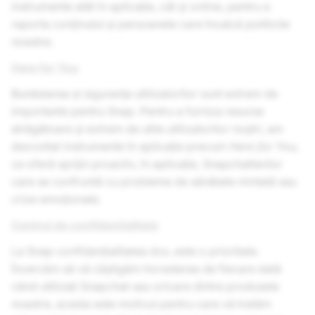
instrumente atât în aplicație, cât și online, pentru a
raporta conținutul și persoanele care încalcă politicile
noastre.
Here for You
Bunăstarea și siguranța utilizatorilor sunt extrem de
importante pentru Snap. Pentru a furniza resurse
atrăgătoare și extrem de utile utilizatorilor noștri, am
dezvoltat instrumente în aplicație precum
Here for You,
ce oferă sprijin proactiv, în aplicație, Snapchatterilor
care se confruntă cu probleme de sănătate mintală sau
crize emoționale.
Centrul de confidențialitate
La Snap confidențialitatea dvs. este o prioritate.
Încercăm să vă câștigăm încrederea de fiecare dată
când utilizați Snapchat sau oricare dintre produsele
noastre, acesta este motivul pentru care vă tratăm