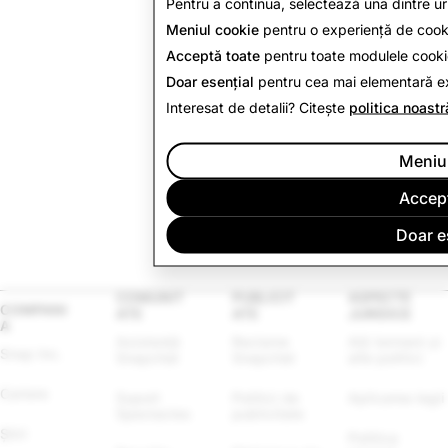
Pentru a continua, selectează una dintre ur
Meniul cookie
pentru o experiență de cooki
Acceptă toate
pentru toate modulele cookie
Doar esențial
pentru cea mai elementară e
Interesat de detalii? Citește
politica noastr
Meniu
Accept
Doar e
COMUNIT
PUBLICIT
ASPECTE
COMPANI
ATE
ATE
JURIDICE
A
Asistență 
Reclame 
Alți termeni și 
Snap Inc.
Snapchat
Snapchat
alte politici
Cariere
Suport 
Politici de 
Aplicarea legii
Spectacles
publicitate
Știri
Politica 