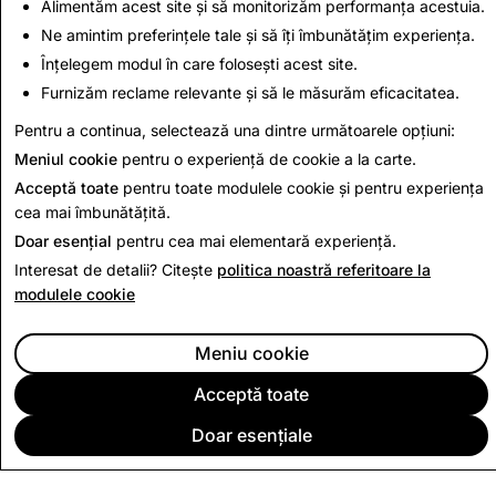
Centrul de confidențialitate
Alimentăm acest site și să monitorizăm performanța acestuia.
Politicile noastre și funcțiile de siguranță din aplicație
Ne amintim preferințele tale și să îți îmbunătățim experiența.
ajută Snapchatterii să se exprime și să se conecteze în
Înțelegem modul în care folosești acest site.
siguranță cu persoanele pe care le cunosc.
Furnizăm reclame relevante și să le măsurăm eficacitatea.
Pentru a continua, selectează una dintre următoarele opțiuni:
Află mai multe
Meniul cookie
pentru o experiență de cookie a la carte.
Acceptă toate
pentru toate modulele cookie și pentru experiența
cea mai îmbunătățită.
Doar esențial
pentru cea mai elementară experiență.
Interesat de detalii? Citește
politica noastră referitoare la
modulele cookie
Meniu cookie
Acceptă toate
Doar esențiale