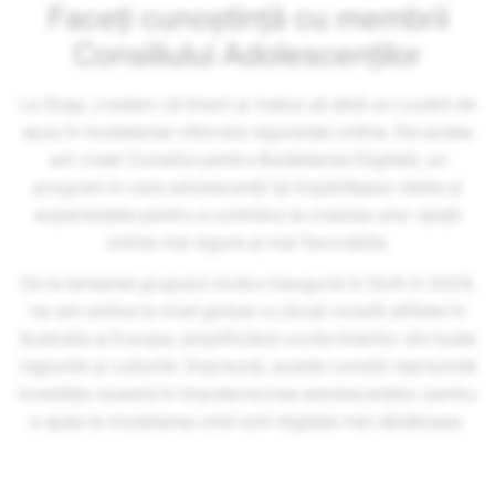
Faceți cunoștință cu membrii
Consiliului Adolescenților
La Snap, credem că tinerii ar trebui să aibă un cuvânt de
spus în modelarea viitorului siguranței online. De aceea
am creat Consiliul pentru Bunăstarea Digitală, un
program în care adolescenții își împărtășesc ideile și
experiențele pentru a contribui la crearea unor spații
online mai sigure și mai favorabile.
De la lansarea grupului nostru inaugural în SUA în 2024,
ne-am extins la nivel global cu două consilii afiliate în
Australia și Europa, amplificând vocile tinerilor din toate
regiunile și culturile. Împreună, aceste consilii reprezintă
investiția noastră în împuternicirea adolescenților pentru
a ajuta la modelarea unei lumi digitale mai sănătoase.