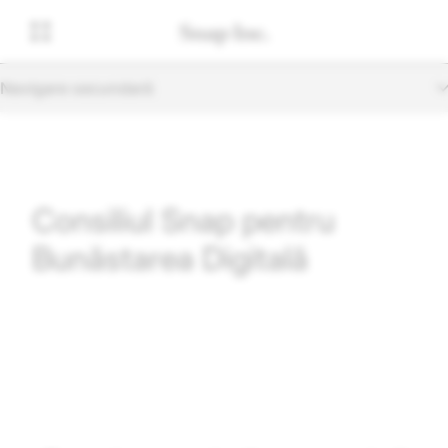
Navigare secundară
Consiliul Snap pentru
Bunăstarea Digitală