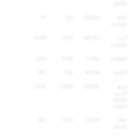
والانتحار
انتحال
26,663
113
111
الشخصية
البريد
140,413
3,121
2,661
العشوائي
المُخدّرات
6,098
1,308
1,031
الأسلحة
16,204
730
442
السلع
24,938
2,668
2,042
الأخرى
الخاضعة
للتنظيم
خطاب
27,936
1,019
927
الكراهية