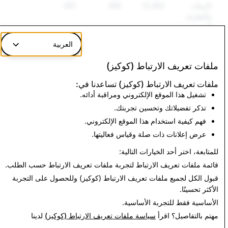
الإرهاب
12,452
455
357
والتطرف
العنيف
العربية
المعلومات
50,323
18
18
الزائفة
ملفات تعريف الارتباط (كوكيز)
ملفات تعريف الارتباط (كوكيز) تساعدنا في:
تشغيل هذا الموقع الإلكتروني ومراقبة أدائه.
CSEAI: إجمالي الحسابات المعطلة
تذكر تفضيلاتك وتحسين تجربتك.
43,798
فهم كيفية استخدام هذا الموقع الإلكتروني.
عرض إعلانات ذات صلة وقياس فعاليتها.
العودة إلى تقرير الشفافية
للمتابعة، اختر أحد الخيارات التالية:
قائمة ملفات تعريف الارتباط
لتجربة ملفات تعريف الارتباط حسب الطلب.
قبول الكل
لجميع ملفات تعريف الارتباط (كوكيز) وللحصول على التجربة
الأكثر تحسينًا.
الأساسية فقط
للتجربة الأساسية.
مهتم بالتفاصيل؟ اقرأ
سياسة ملفات تعريف الارتباط (كوكيز)
لدينا