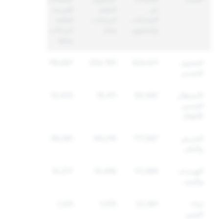
عن
المتّخذ
الفريدة
الحسابات
إجراءات
المتّخذ
والمحتوى
ضدّه
إجراءات
ضدّها
المحتوى
524,021
204,765
118,687
الجنسي
الاستغلال
62,592
16,411
13,433
الجنسي
للأطفال
التحرش
777,387
94,216
66,081
والتنمّر
التهديدات
111,499
14,406
10,377
والعنف
إيذاء
22,461
1,570
1,310
النفس