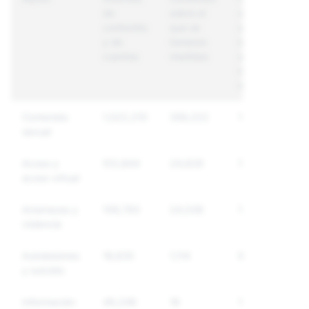
de
sobre el
únicas
contenido
que se
sobre
y de
tomaron
las que
cuentas
medidas
se
tomaron
medidas
Contenido
1,022,210
359,222
141,773
sexual
Acoso y
512,844
24,629
19,124
acoso virtual
Amenazas y
109,793
24,038
15,438
violencia
Autolesiones
18,635
1,114
902
y suicidio
Información
49,246
16
13