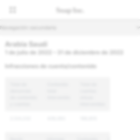
Navegación secundaria
Arabia Saudí
1 de julio de 2022 – 31 de diciembre de 2022
Infracciones de cuenta/contenido
Total de
Contenido
Total de
denuncias
total
cuentas
de contenido
intervenido
únicas
y cuentas
intervenidas
2,124,232
438,083
198,805
Razón
Informes
Contenido
Cuentas