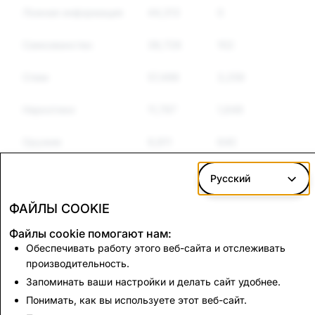
Ложная информация
44,313
0
0
Самозванство
38,728
102
102
Спам
57,498
3,259
2,82
Наркотики
11,797
1,649
1,31
Оружие
9,811
640
335
Другие
7,639
1,715
1,35
Русский
подконтрольные
товары
ФАЙЛЫ COOKIE
Файлы cookie помогают нам:
Риторика ненависти
16,479
294
247
Обеспечивать работу этого веб-сайта и отслеживать
производительность.
Запоминать ваши настройки и делать сайт удобнее.
CSEAI: всего
Терроризм: всего
удалено
удалено аккаунтов
Понимать, как вы используете этот веб-сайт.
аккаунтов