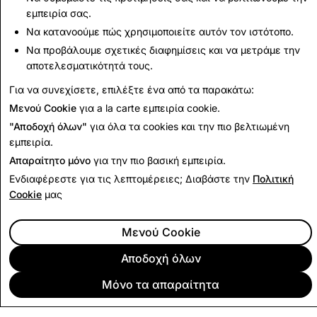
Λογαριασμών
εμπειρία σας.
διαγραφές
λογαριασμών
Να κατανοούμε πώς χρησιμοποιείτε αυτόν τον ιστότοπο.
Να προβάλουμε σχετικές διαφημίσεις και να μετράμε την
1,291
0
αποτελεσματικότητά τους.
Για να συνεχίσετε, επιλέξτε ένα από τα παρακάτω:
Επιστροφή στην Αναφορά Διαφάνειας
Μενού Cookie
για a la carte εμπειρία cookie.
"Αποδοχή όλων"
για όλα τα cookies και την πιο βελτιωμένη
εμπειρία.
Απαραίτητο μόνο
για την πιο βασική εμπειρία.
Ενδιαφέρεστε για τις λεπτομέρειες; Διαβάστε την
Πολιτική
Cookie
μας
Μενού Cookie
Αποδοχή όλων
Μόνο τα απαραίτητα