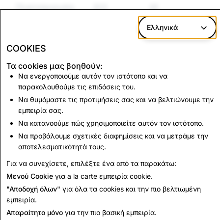
Πλαστοπροσωπία
833
46
Ελληνικά
Ανεπιθύμητα
8,899
508
μηνύματα
COOKIES
Ναρκωτικά
171,105
13,682
Τα cookies μας βοηθούν:
Να ενεργοποιούμε αυτόν τον ιστότοπο και να
Όπλα
1,489
114
παρακολουθούμε τις επιδόσεις του.
Να θυμόμαστε τις προτιμήσεις σας και να βελτιώνουμε την
Άλλα ελεγχόμενα
6,080
107
εμπειρία σας.
αγαθά
Να κατανοούμε πώς χρησιμοποιείτε αυτόν τον ιστότοπο.
Να προβάλουμε σχετικές διαφημίσεις και να μετράμε την
Ρητορική μίσους
931
112
αποτελεσματικότητά τους.
Τρομοκρατία και
60
3
Για να συνεχίσετε, επιλέξτε ένα από τα παρακάτω:
βίαιος
Μενού Cookie
για a la carte εμπειρία cookie.
εξτρεμισμός
"Αποδοχή όλων"
για όλα τα cookies και την πιο βελτιωμένη
εμπειρία.
* Όπως αναφέρθηκε στην παραπάνω ενότητα
Απαραίτητο μόνο
για την πιο βασική εμπειρία.