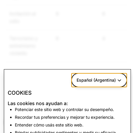
Incitación al
8
8
odio
Terrorismo y
6
4
extremismo
violento
CSEA: Total de cuentas deshabilitadas
Español (Argentina)
COOKIES
2963
Las cookies nos ayudan a:
Potenciar este sitio web y controlar su desempeño.
Recordar tus preferencias y mejorar tu experiencia.
Volver al Informe de Transparencia
Entender cómo usás este sitio web.
Brindar publicidades pertinentes y medir su eficacia.