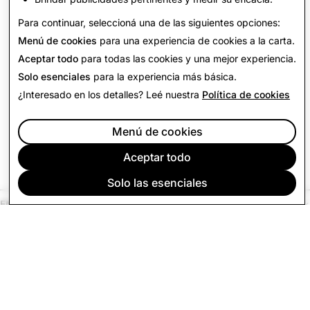
Para continuar, seleccioná una de las siguientes opciones:
Menú de cookies
para una experiencia de cookies a la carta.
Aceptar todo
para todas las cookies y una mejor experiencia.
Solo esenciales
para la experiencia más básica.
¿Interesado en los detalles? Leé nuestra
Política de cookies
Menú de cookies
Aceptar todo
Solo las esenciales
EMPRESA
COMUNIDAD
PUBLICIDAD
LEGAL
POLÍTICA DE PRIVACIDAD
CONDICIONES DE SERVICIO
Español (Argentina)