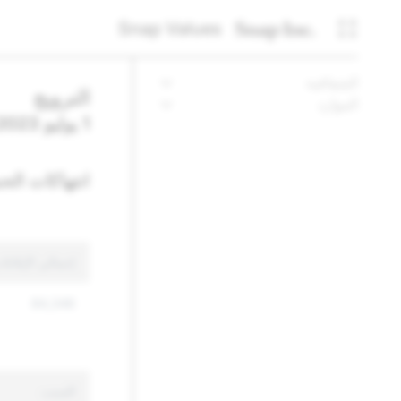
Snap Values
الشفافية
النرويج
الموارد
1 يوليو 2023 - 31 ديسمبر 2023
انتهاكات الح
إجمالي الإبلاغ
84,346
السبب