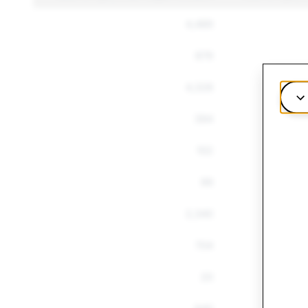
4,489
879
4,328
394
102
99
2,340
704
20