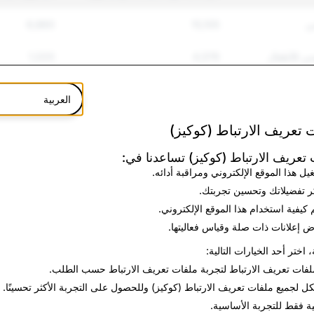
ي
15,105
6,860
سي للأطفال
4,579
1,020
5,222
38,911
العربية
نف
3,786
603
 تعريف الارتباط (كوكيز)
انتحار
1,099
121
تعريف الارتباط (كوكيز) تساعدنا في:
يل هذا الموقع الإلكتروني ومراقبة أدائه.
ة
1,956
99
ر تفضيلاتك وتحسين تجربتك.
 كيفية استخدام هذا الموقع الإلكتروني.
3,122
9,214
 إعلانات ذات صلة وقياس فعاليتها.
، اختر أحد الخيارات التالية:
1,950
935
لفات تعريف الارتباط
لتجربة ملفات تعريف الارتباط حسب الطلب.
24
410
كل
لجميع ملفات تعريف الارتباط (كوكيز) وللحصول على التجربة الأكثر تحسينًا.
ية فقط
للتجربة الأساسية.