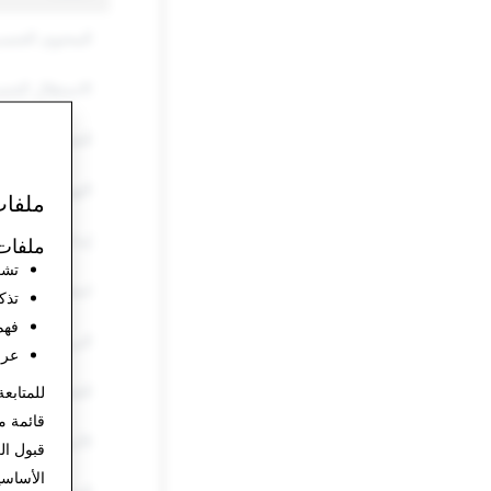
المحتوى الجنس
الاستغلال الجن
التحرش والتنمّر
التهديدات والع
ملفات
إيذاء النفس وال
ملفات 
تشغ
انتحال الشخصي
تذك
فهم
البريد العشوائي
عرض
المُخدّرات
للمتابعة
قائمة م
الأسلحة
قبول ال
الأساس