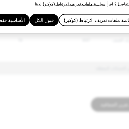
لخاضعة للتنظيم
2,082
807
لتفاصيل؟ اقرأ
سياسة ملفات تعريف الارتباط (كوكيز)
لدينا
690
1,835
ئمة ملفات تعريف الارتباط (كوكيز)
قبول الكل
الأساسية فقط
ئفة
2,772
4
ف العنيف
647
14
تقرير الشفافية