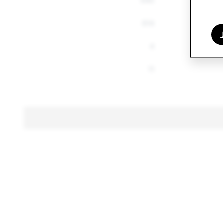
640
614
4
11