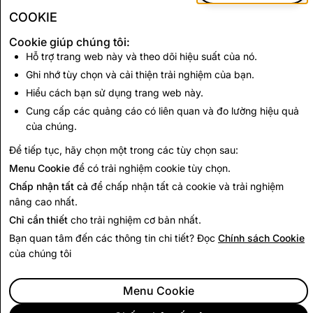
COOKIE
CSEA: Tổng số Tài khoản đã bị Vô hiệu
Cookie giúp chúng tôi:
Hỗ trợ trang web này và theo dõi hiệu suất của nó.
744
Ghi nhớ tùy chọn và cải thiện trải nghiệm của bạn.
Hiểu cách bạn sử dụng trang web này.
Cung cấp các quảng cáo có liên quan và đo lường hiệu quả
của chúng.
Quay lại Báo cáo Minh bạch
Để tiếp tục, hãy chọn một trong các tùy chọn sau:
Menu Cookie
để có trải nghiệm cookie tùy chọn.
Chấp nhận tất cả
để chấp nhận tất cả cookie và trải nghiệm
nâng cao nhất.
Chỉ cần thiết
cho trải nghiệm cơ bản nhất.
Bạn quan tâm đến các thông tin chi tiết? Đọc
Chính sách Cookie
của chúng tôi
Menu Cookie