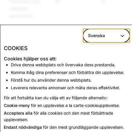
Terrorism och
19
12
våldsam
extremism
Svenska
CSEA: Totalt antal konton som inaktiverats
COOKIES
Cookies hjälper oss att:
744
Driva denna webbplats och övervaka dess prestanda.
Komma ihåg dina preferenser och förbättra din upplevelse.
Förstå hur du använder denna webbplats.
Tillbaka till insynsrapport
Leverera relevanta annonser och mäta deras effektivitet.
För att fortsätta kan du välja ett av följande alternativ:
Cookie-meny
för en upplevelse a la carte-cookieupplevelse.
Acceptera alla
för alla cookies och den mest förbättrade
upplevelsen.
Endast nödvändiga
för den mest grundläggande upplevelsen.