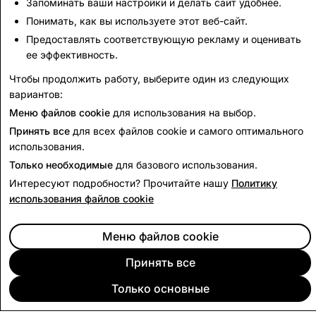
Запоминать ваши настройки и делать сайт удобнее.
CSEA: всего аккаунтов отключено
Понимать, как вы используете этот веб-сайт.
Предоставлять соответствующую рекламу и оценивать
1,703
ее эффективность.
Чтобы продолжить работу, выберите один из следующих
Назад к отчёту о правительственных запросах
вариантов:
Меню файлов cookie
для использования на выбор.
Принять все
для всех файлов cookie и самого оптимального
использования.
Только необходимые
для базового использования.
Интересуют подробности? Прочитайте нашу
Политику
использования файлов cookie
Меню файлов cookie
Принять все
Только основные