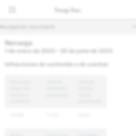
Navegación secundaria
Noruega
1 de enero de 2023 – 30 de junio de 2023
Infracciones de contenido o de cuentas
Denuncias
Total de
Total de
totales de
contenido
cuentas
cuentas y
penalizado
únicas
contenido
penalizadas
37,049
11,707
8,670
Motivo
Denuncias
Contenido
Cuentas