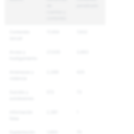
de
penalizado
únicas
cuentas y
penalizadas
contenido
Contenido
17,454
7,932
4,955
sexual
Acoso y
27,035
3,663
3,209
hostigamiento
Amenazas y
2,269
425
317
violencia
Suicidio y
572
73
62
autolesiones
Información
2,381
1
1
falsa
Suplantación
1,693
70
70