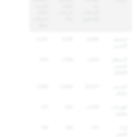
عن
المتّخذ
الفريدة
الحسابات
إجراءات
المتّخذ
والمحتوى
ضدّه
إجراءات
ضدّها
المحتوى
8,880
5,109
3,257
الجنسي
الاستغلال
2,974
1,049
974
الجنسي
للأطفال
التحرش
25,077
4,908
4,168
والتنمّر
التهديدات
2,029
305
271
والعنف
إيذاء
617
128
118
النفس