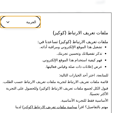
العنيف
الأسلحة
180
7
7
العربية
المعلومات
608
9
9
الزائفة
ملفات تعريف الارتباط (كوكيز)
ملفات تعريف الارتباط (كوكيز) تساعدنا في:
تشغيل هذا الموقع الإلكتروني ومراقبة أدائه.
CSEAI: إجمالي الحسابات المعطلة
تذكر تفضيلاتك وتحسين تجربتك.
1,361
فهم كيفية استخدام هذا الموقع الإلكتروني.
عرض إعلانات ذات صلة وقياس فعاليتها.
العودة إلى تقرير الشفافية
للمتابعة، اختر أحد الخيارات التالية:
قائمة ملفات تعريف الارتباط
لتجربة ملفات تعريف الارتباط حسب الطلب.
قبول الكل
لجميع ملفات تعريف الارتباط (كوكيز) وللحصول على التجربة
الأكثر تحسينًا.
الأساسية فقط
للتجربة الأساسية.
مهتم بالتفاصيل؟ اقرأ
سياسة ملفات تعريف الارتباط (كوكيز)
لدينا