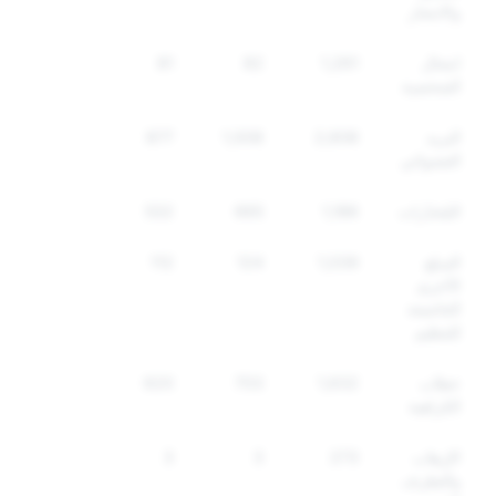
والانتحار
انتحال
1,261
82
81
الشخصية
البريد
2,608
1,008
877
العشوائي
المُخدّرات
1,186
665
532
السلع
1,039
124
112
الأخرى
الخاضعة
للتنظيم
خطاب
1,632
703
620
الكراهية
الإرهاب
273
3
3
والتطرف