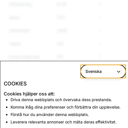
Förfalskning
6,170
54
5
Spam
1,157
245
2
Läkemedel
1,848
720
5
Vapen
124
35
3
Andra reglerade
176
150
1
varor
Svenska
Hets mot folkgrupp
612
209
1
COOKIES
Cookies hjälper oss att:
CSEAI: Totalt antal
Terrorism: Totalt antal
Driva denna webbplats och övervaka dess prestanda.
raderade konton
raderade konton
Komma ihåg dina preferenser och förbättra din upplevelse.
389
0
Förstå hur du använder denna webbplats.
Leverera relevanta annonser och mäta deras effektivitet.