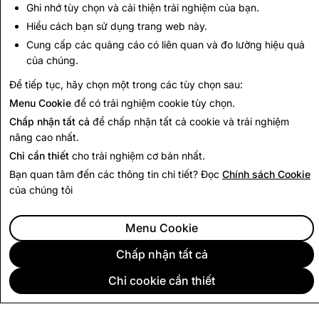
CSAM: Tổng số Tài
Ghi nhớ tùy chọn và cải thiện trải nghiệm của bạn.
Khủng bố: Tổng số
khoản Đã xóa
Tài khoản Đã xóa
Hiểu cách bạn sử dụng trang web này.
Cung cấp các quảng cáo có liên quan và đo lường hiệu quả
461
0
của chúng.
Để tiếp tục, hãy chọn một trong các tùy chọn sau:
Quay lại Báo cáo Minh bạch
Menu Cookie
để có trải nghiệm cookie tùy chọn.
Chấp nhận tất cả
để chấp nhận tất cả cookie và trải nghiệm
nâng cao nhất.
Chỉ cần thiết
cho trải nghiệm cơ bản nhất.
Bạn quan tâm đến các thông tin chi tiết? Đọc
Chính sách Cookie
của chúng tôi
Menu Cookie
Chấp nhận tất cả
Chỉ cookie cần thiết