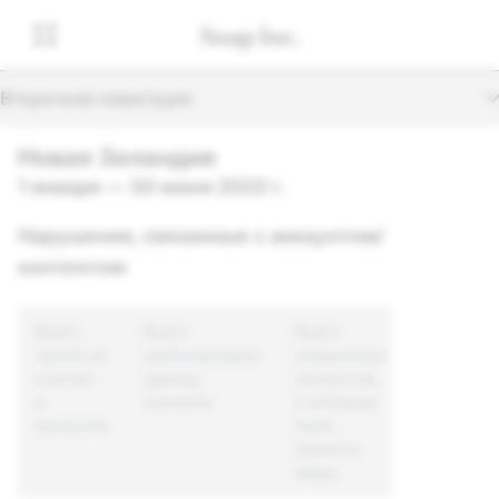
Вторичная навигация
Новая Зеландия
1 января — 30 июня 2022 г.
Нарушения, связанные с аккаунтом/
контентом
Всего
Всего
Всего
жалоб на
заблокировано
уникальных
контент
единиц
аккаунтов,
и
контента
к которым
аккаунты
были
приняты
меры