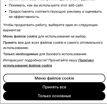
удалено
удалено аккаунтов
Понимать, как вы используете этот веб-сайт.
аккаунтов
Предоставлять соответствующую рекламу и оценивать
ее эффективность.
461
0
Чтобы продолжить работу, выберите один из следующих
вариантов:
Назад к отчёту о правительственных запросах
Меню файлов cookie
для использования на выбор.
Принять все
для всех файлов cookie и самого оптимального
использования.
Только необходимые
для базового использования.
Интересуют подробности? Прочитайте нашу
Политику
использования файлов cookie
Меню файлов cookie
Принять все
Только основные