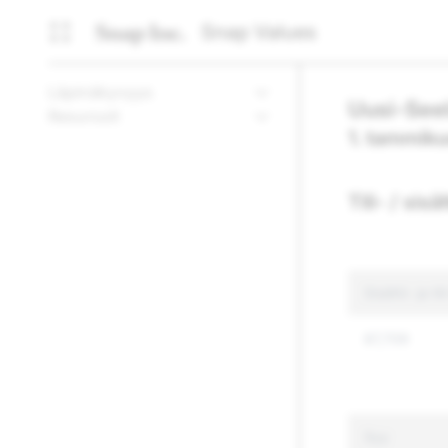
Snap Values
Läpinäkyvyys
Uusi-Seel
Resurssit
1. tammik
Tili- / sis
Sisältö- ja ti
87,709
Syy