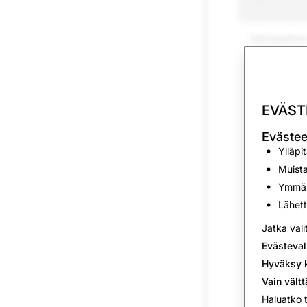
Seksuaalinen
Häirintä ja 
Huumeet
EVÄST
Uhkaukset ja
Evästee
Ylläpi
Vihapuhe
Muista
Ymmärt
Roskaposti
Lähett
Muut säännel
Jatka vali
Evästeval
Toisena esii
Hyväksy k
Vain vält
Itsensä vahi
Haluatko 
itsemurha