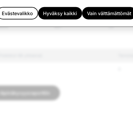
Evästevalikko
Hyväksy kaikki
88
Vain välttämättömät
23
iedot
921
22
oistetut tilit yhteensä
Terroris
0
 läpinäkyvyysraporttiin