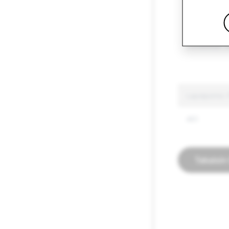
Aseet
Virheelliset t
Lapsiporno: P
461
Takaisin