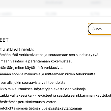
ilmoitukset
sisältö
 sisältö
10,296
5,714
kiusaaminen
4,125
1,570
Suomi
2,563
920
EET
 väkivalta
1,602
380
t auttavat meitä:
tämään tätä verkkosivustoa ja seuraamaan sen suorituskykyä.
588
222
maan valintasi ja parantamaan kokemustasi.
ämään, miten käytät tätä verkkosivua.
804
145
ämään sopivia mainoksia ja mittaamaan niiden tehokkuutta.
lyt tuotteet
tsemalla jokin seuraavista vaihtoehdoista:
126
116
ikko
mukauttaaksesi käytettyjen evästeiden valintoja.
ntyminen
6,273
56
aikki
valitaksesi kaikki evästeet ja saadaksesi rikkaimman käyttök
tämättömät
peruskokemusta varten.
ngoittaminen ja
323
42
tietokohtaisempia tietoja? Lue
evästekäytäntömme