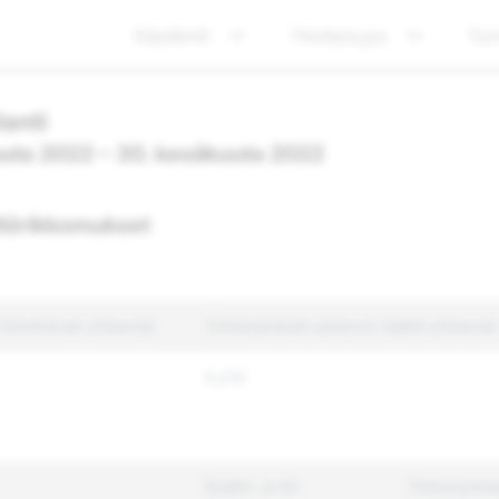
Käytäntö
Yksityisyys
Tur
anti
uuta 2022 – 30. kesäkuuta 2022
ältörikkomukset
li-ilmoitukset yhteensä
Toimenpiteisiin johtanut sisältö yhteensä
9,210
Sisältö- ja tili-
Toimenpiteis