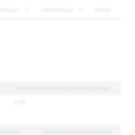
vallisuus
Läpinäkyvyys
Uutiset
Yksittäiset toimenpiteisiin johtaneet tilit yhteensä
6,350
iin johtanut
Toimenpiteisiin johtaneet yksittäiset