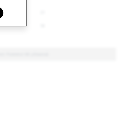
21
19
mi: Poistetut tilit yhteensä