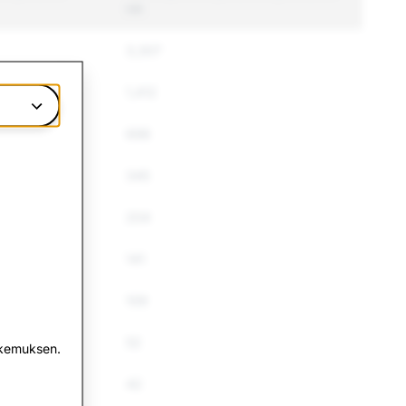
tilit
3,307
1,412
698
345
204
141
109
52
okemuksen.
42