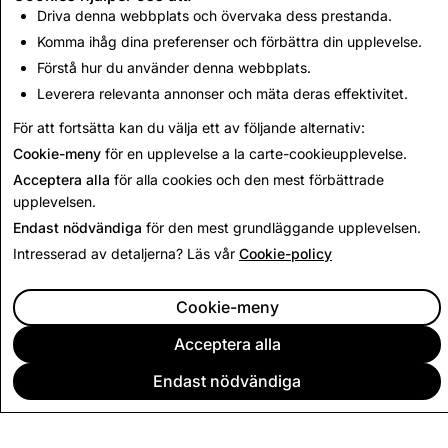
Driva denna webbplats och övervaka dess prestanda.
CSEAI: Totalt antal inaktiverade konton
Komma ihåg dina preferenser och förbättra din upplevelse.
5,738
Förstå hur du använder denna webbplats.
Leverera relevanta annonser och mäta deras effektivitet.
Tillbaka till insynsrapport
För att fortsätta kan du välja ett av följande alternativ:
Cookie-meny
för en upplevelse a la carte-cookieupplevelse.
Acceptera alla
för alla cookies och den mest förbättrade
upplevelsen.
Endast nödvändiga
för den mest grundläggande upplevelsen.
Intresserad av detaljerna? Läs vår
Cookie-policy
Cookie-meny
Acceptera alla
Endast nödvändiga