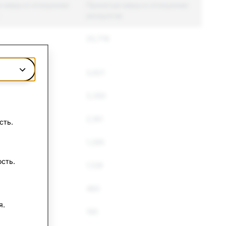
 меры в отношении
Принятые меры в отношении
аккаунтов
25,778
3,821
3,350
2,161
сть.
1,285
сть.
1,128
460
я.
195