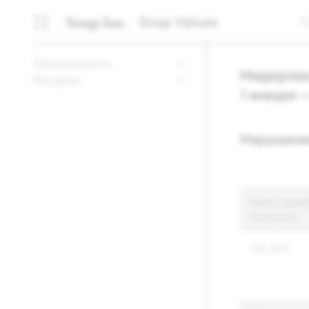
Snap Values
П
Прозрачность
Нидерла
Ресурсы
1 января 
Нарушени
Всего жалоб
аккаунты
148,394