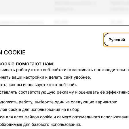
Жалобы на контент и
Принятые
аккаунты
контента
ровенно сексуального
69,293
45,391
Русский
я и буллинг
14,415
4,323
 COOKIE
8,168
3,667
ookie помогают нам:
7,632
2,800
чивать работу этого веб-сайта и отслеживать производительно
нать ваши настройки и делать сайт удобнее.
силие
5,828
1,882
ть, как вы используете этот веб-сайт.
ставлять соответствующую рекламу и оценивать ее эффективно
контрольные товары
1,542
1,463
должить работу, выберите один из следующих вариантов:
 высказывания
1,611
554
лов cookie
для использования на выбор.
се
для всех файлов cookie и самого оптимального использовани
740
227
еобходимые
для базового использования.