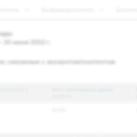
олитика
Конфиденциальность
Безопас
нды
— 30 июня 2022 г.
я, связанные с аккаунтом/контентом
 на контент и
Всего заблокировано единиц
контента
60,697