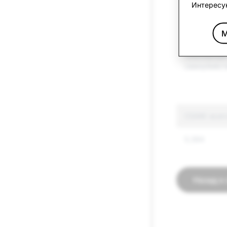
Интересу
Имперсона
Ложная ин
М
Членовреди
самоубийст
CSAM: всег
5,384
Назад к