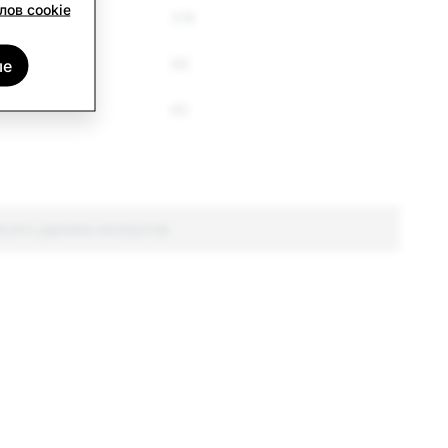
лов cookie
219
ые
68
60
всего удалено аккаунтов