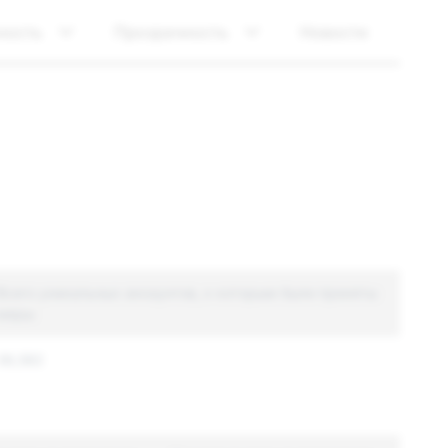
ность
Прозрачность
Новости
Всего уникальных аккаунтов, к которым были приняты
меры
38,582