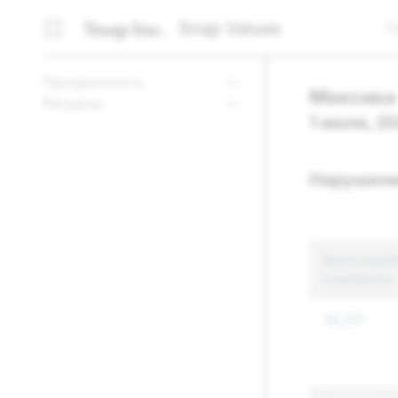
Snap Values
П
Прозрачность
Мексика
Ресурсы
1 июля, 2
Нарушени
Всего жалоб
и аккаунты
38,347