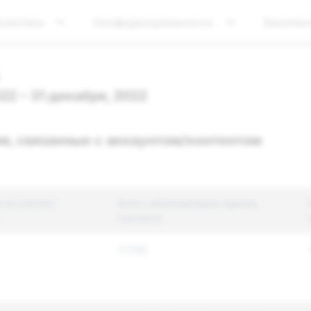
олитика
Конфиденциальность
Безопас
022 – 31 декабря, 2022
я, связанные с аккаунтом/контентом
 на контент
Всего заблокировано единиц
контента
17,759