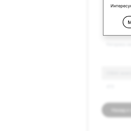
Интересу
Оружие
М
Другие под
товары
Риторика н
CSEAI: всег
473
Назад к