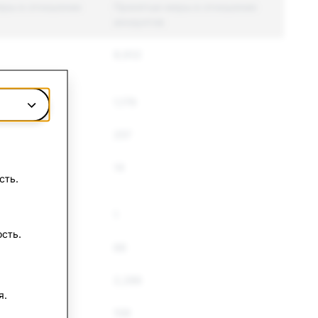
еры в отношении
Принятые меры в отношении
аккаунтов
8,932
1,179
257
14
сть.
1
сть.
66
2,286
я.
108