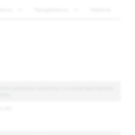
ность
Прозрачность
Новости
Всего уникальных аккаунтов, к которым были приняты
меры
12,952