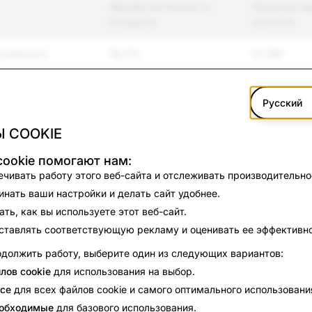
Жалобы на Контент и
Принятые м
Аккаунты
контента
суального
18,214
13,396
я и буллинг
5,475
1,283
Русский
 COOKIE
силие
1,075
283
ookie помогают нам:
тельство
120
14
чивать работу этого веб-сайта и отслеживать производительно
ства
нать ваши настройки и делать сайт удобнее.
формация
526
1
ть, как вы используете этот веб-сайт.
ставлять соответствующую рекламу и оценивать ее эффективно
во
8,862
66
должить работу, выберите один из следующих вариантов:
лов cookie
для использования на выбор.
3,158
2,434
се
для всех файлов cookie и самого оптимального использовани
481
144
еобходимые
для базового использования.