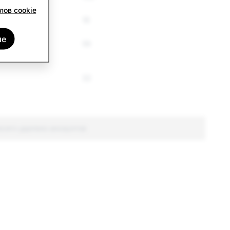
лов cookie
18
ые
59
32
всего удалено аккаунтов