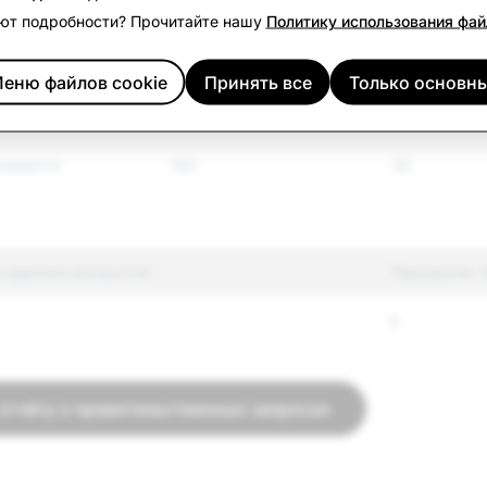
ют подробности? Прочитайте нашу
Политику использования фай
72
18
еню файлов cookie
Принять все
Только основн
контрольные
181
88
енависти
183
32
о удалено аккаунтов
Терроризм: 
0
 отчёту о правительственных запросах