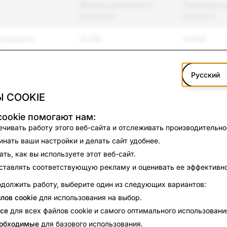
Жалобы на Контент и
Принятые м
Аккаунты
контента
суального
15,750
10,620
я и буллинг
12,526
2,774
Русский
 COOKIE
силие
890
178
ookie помогают нам:
тельство
159
16
чивать работу этого веб-сайта и отслеживать производительно
ства
нать ваши настройки и делать сайт удобнее.
формация
679
0
ть, как вы используете этот веб-сайт.
ставлять соответствующую рекламу и оценивать ее эффективно
во
3,563
47
должить работу, выберите один из следующих вариантов:
лов cookie
для использования на выбор.
2,616
1,780
се
для всех файлов cookie и самого оптимального использовани
386
90
еобходимые
для базового использования.