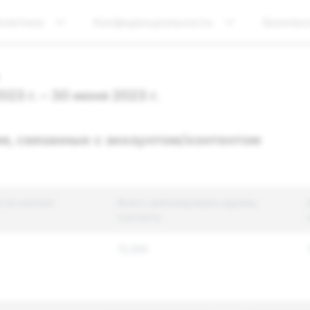
олитика
Конфиденциальность
Безопас
023 г. – 30 июня 2023 г.
я, связанные с аккаунтом/контентом
 на контент
Всего заблокировано единиц
контента
15,599