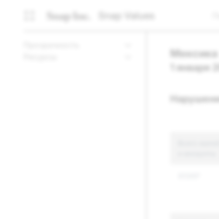
Snap Values
П
Прозрачность
Мексика
Ресурсы
1 января 2
Нарушени
Всего жалоб
и аккаунты
37,037