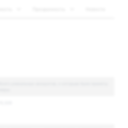
ность
Прозрачность
Новости
Всего уникальных аккаунтов, к которым были приняты
меры
10,326