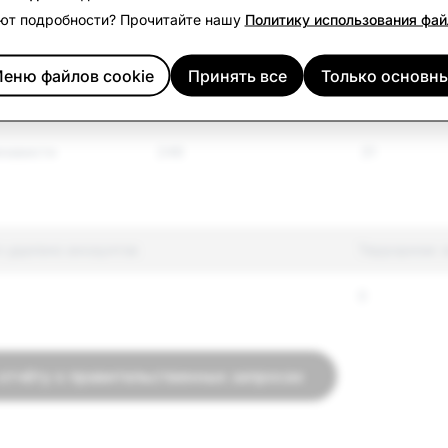
ют подробности? Прочитайте нашу
Политику использования фай
78
5
еню файлов cookie
Принять все
Только основн
контрольные
144
58
енависти
246
31
о удалено аккаунтов
Терроризм: 
0
 отчёту о правительственных запросах