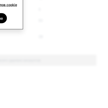
лов cookie
5
ые
53
28
всего удалено аккаунтов