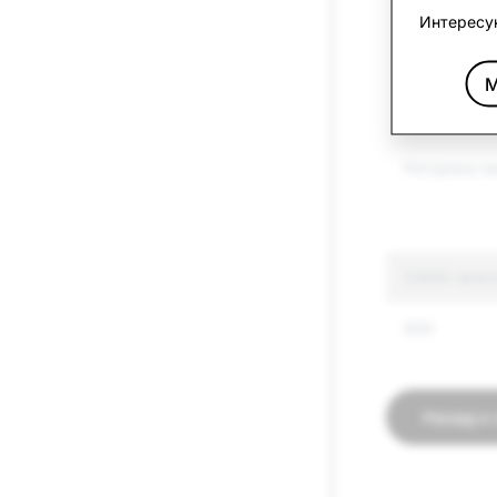
Интересу
Оружие
М
Другие под
товары
Риторика н
CSEAI: всег
600
Назад к