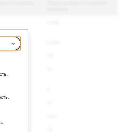
еры в отношении
Принятые меры в отношении
аккаунтов
6,444
2,403
141
16
сть.
0
сть.
47
1,617
я.
72