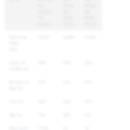
Nội
Dung
Khoản
dung &
Đã
Đã
Tài
Được
Được
khoản
Xử Lý
Xử Lý
Nội dung
13,817
9,686
4,440
Khiêu
dâm
Quấy rối
965
294
284
và Bắt nạt
Đe dọa và
878
243
210
Bạo lực
Thư rác
643
235
203
Ma túy
756
166
127
Mạo danh
7,768
53
52