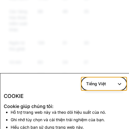
Các hàng
88
49
35
hóa được
kiểm soát
khác
Ngôn từ
135
31
30
thù ghét
Vũ khí
83
24
21
Tự làm hại
165
14
13
và Tự tử
Tiếng Việt
Thông tin
624
10
6
COOKIE
sai lệch
Cookie giúp chúng tôi:
Hỗ trợ trang web này và theo dõi hiệu suất của nó.
Ghi nhớ tùy chọn và cải thiện trải nghiệm của bạn.
CSAM: Tổng số Tài
Khủng bố: Tổng số
khoản Đã Xóa
Tài khoản Đã Xóa
Hiểu cách bạn sử dụng trang web này.