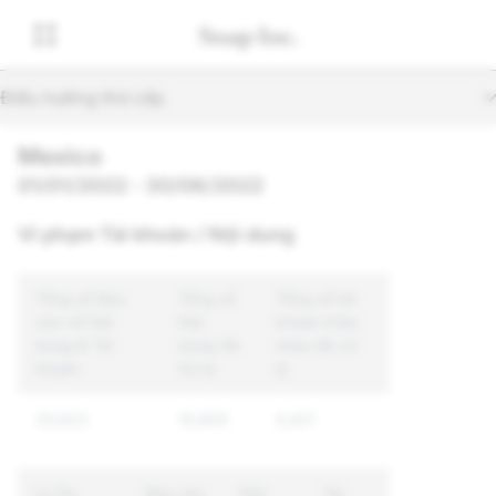
Điều hướng thứ cấp
Mexico
01/01/2022 - 30/06/2022
Vi phạm Tài khoản / Nội dung
Tổng số Báo
Tổng số
Tổng số tài
cáo về Nội
Nội
khoản khác
dung & Tài
dung đã
nhau đã xử
khoản
Xử lý
lý
25,922
10,805
5,421
Lý Do
Báo cáo
Nội
Tài