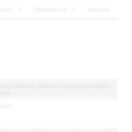
ность
Прозрачность
Новости
Всего уникальных аккаунтов, к которым были приняты
меры
14,215