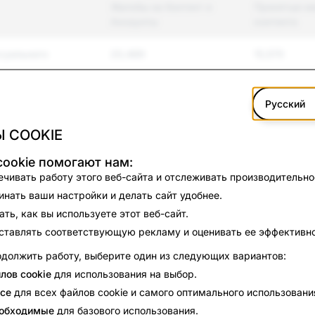
Жалобы на Контент и
Принятые м
Аккаунты
контента
суального
20,489
15,570
я и буллинг
1,133
405
Русский
 COOKIE
2,870
2,382
ookie помогают нам:
силие
546
100
чивать работу этого веб-сайта и отслеживать производительно
нать ваши настройки и делать сайт удобнее.
504
86
ть, как вы используете этот веб-сайт.
енависти
179
50
ставлять соответствующую рекламу и оценивать ее эффективно
должить работу, выберите один из следующих вариантов:
контрольные
50
42
лов cookie
для использования на выбор.
се
для всех файлов cookie и самого оптимального использовани
во
4,347
28
еобходимые
для базового использования.