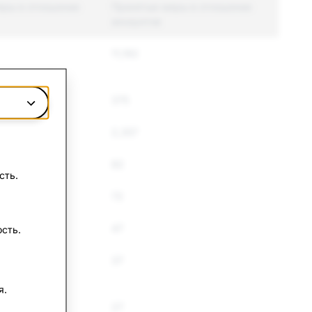
еры в отношении
Принятые меры в отношении
аккаунтов
11,192
375
2,357
82
сть.
72
47
сть.
37
я.
27