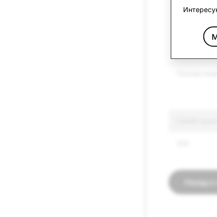
Интересу
Членовреди
и самоубий
М
Оружие
Ложная ин
CSAM: всег
390
Назад к