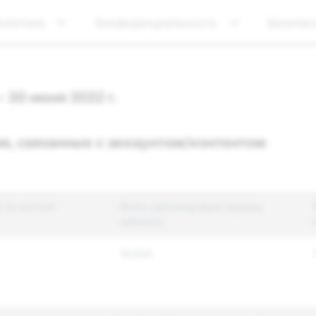
олитика
Конфиденциальность
Безопас
— 30 июня 2022 г.
я, связанные с аккаунтом/контентом
 на контент
Всего заблокировано единиц
контента
18,694