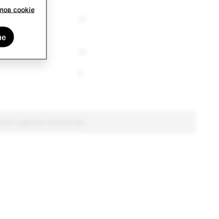
лов cookie
12
ые
14
0
всего удалено аккаунтов