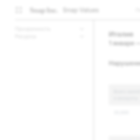
Snap Values
П
Прозрачность
Италия
Ресурсы
1 января 
Нарушени
Всего жалоб
и аккаунты
30,690