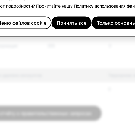
ют подробности? Прочитайте нашу
Политику использования фай
тельство
161
16
ства
еню файлов cookie
Принять все
Только основн
56
15
формация
355
0
о удалено аккаунтов
Терроризм: 
0
 отчёту о правительственных запросах