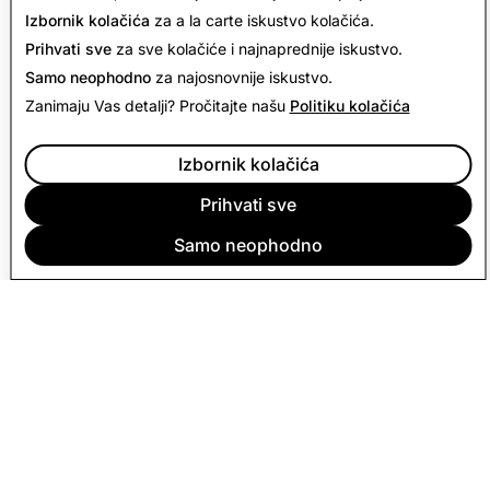
Izbornik kolačića
za a la carte iskustvo kolačića.
Prihvati sve
za sve kolačiće i najnaprednije iskustvo.
Samo neophodno
za najosnovnije iskustvo.
Zanimaju Vas detalji? Pročitajte našu
Politiku kolačića
Izbornik kolačića
Prihvati sve
Samo neophodno
TVRTKA
ZAJEDNICA
OGLAŠAVANJE
PRAVNO
PRAVILA O PRIVATNOSTI
UVJETI PRUŽANJA USLUGE
Hrvatski