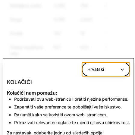
Neželjena pošta
2,455
785
687
Droga
4,785
2,500
1,800
Oružje
154
15
15
Ostala regulirana
821
623
547
roba
Govor mržnje
1,588
553
503
Hrvatski
KOLAČIĆI
CSEAI: Ukupno
Terorizam: Ukupno
Kolačići nam pomažu:
izbrisanih računa
izbrisanih računa
Podržavati ovu web-stranicu i pratiti njezine performanse.
Zapamtiti vaše preference te poboljšajti vaše iskustvo.
779
0
Razumiti kako se koristiti ovom web-stranicom.
Prikazivati relevantne oglase te mjeriti njihovu učinkovitost.
Povratak na izvješće o transparentnosti
Za nastavak, odaberite jednu od sljedećih opcija: