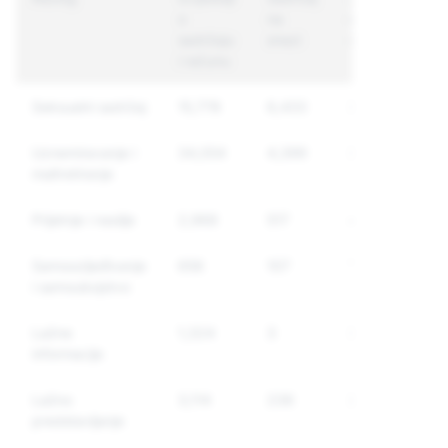
o
na
računi na
sadržaju
snazi
snazi
i računu
Seksualni sadržaj
15,778
6,433
3,959
Uznemiravanje i
34,054
4,399
3,804
maltretiranje
Prijetnje i nasilje
2,968
517
410
Samoozljeđivanje
656
107
101
i samoubojstvo
Lažne
1,324
3
3
informacije
Lažno
3,114
236
235
predstavljanje