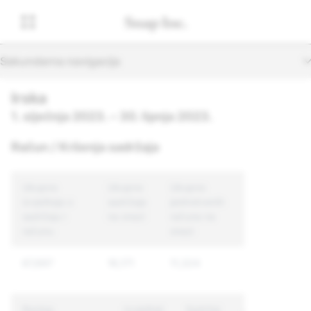
Sekundarna navigacija
Irska
1. siječnja 2023. – 30. lipnja 2023.
Račun / Kršenja sadržaja
Ukupno
Ukupno
Ukupno
izvještaja o
sadržaja
jedinstvenih
sadržaju i
na snazi
računa na
računu
snazi
67,697
16,171
11,324
Razlog
Izvještaji
Sadržaj
Jedinstveni