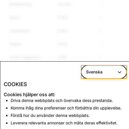
Förfalskning
123,102
325
2
Spam
17,102
2,440
1
Läkemedel
3,564
210
1
Vapen
1,533
318
2
Andra reglerade
1,168
564
4
varor
Svenska
Hets mot folkgrupp
3,442
252
1
COOKIES
Cookies hjälper oss att:
CSEAI: Totalt antal
Terrorism: Totalt antal
Driva denna webbplats och övervaka dess prestanda.
raderade konton
raderade konton
Komma ihåg dina preferenser och förbättra din upplevelse.
9,130
18
Förstå hur du använder denna webbplats.
Leverera relevanta annonser och mäta deras effektivitet.