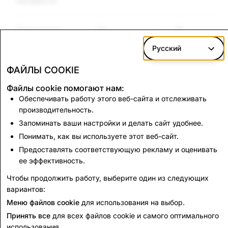
ненависти
Терроризм
20
13
и насильственн
Русский
ый экстремизм
ФАЙЛЫ COOKIE
Файлы cookie помогают нам:
Обеспечивать работу этого веб-сайта и отслеживать
CSEA: всего аккаунтов отключено
производительность.
Запоминать ваши настройки и делать сайт удобнее.
17 716
Понимать, как вы используете этот веб-сайт.
Предоставлять соответствующую рекламу и оценивать
ее эффективность.
Назад к отчёту о правительственных запросах
Чтобы продолжить работу, выберите один из следующих
вариантов:
Меню файлов cookie
для использования на выбор.
Принять все
для всех файлов cookie и самого оптимального
использования.