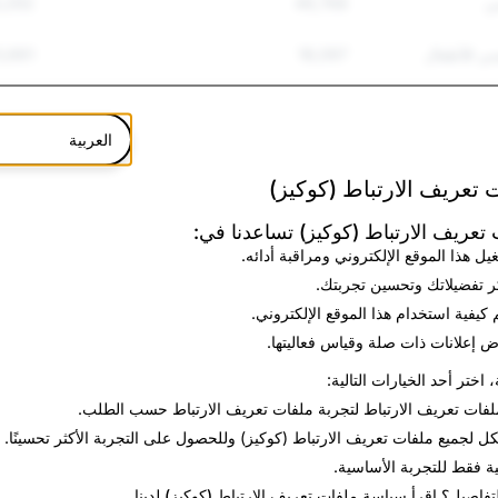
ي
49,768
5,292
سي للأطفال
18,097
5,661
,348
80,273
العربية
نف
12,497
549
 تعريف الارتباط (كوكيز)
انتحار
5,976
67
تعريف الارتباط (كوكيز) تساعدنا في:
يل هذا الموقع الإلكتروني ومراقبة أدائه.
ئفة
5,603
26
ر تفضيلاتك وتحسين تجربتك.
ة
17,082
108
 كيفية استخدام هذا الموقع الإلكتروني.
 إعلانات ذات صلة وقياس فعاليتها.
536
46,789
، اختر أحد الخيارات التالية:
لفات تعريف الارتباط
لتجربة ملفات تعريف الارتباط حسب الطلب.
85
2,129
كل
لجميع ملفات تعريف الارتباط (كوكيز) وللحصول على التجربة الأكثر تحسينًا.
5
3,380
ية فقط
للتجربة الأساسية.
لتفاصيل؟ اقرأ
سياسة ملفات تعريف الارتباط (كوكيز)
لدينا