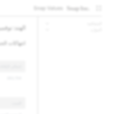
Snap Values
الشفافية
الهند: نوفمبر 24
الموارد
انتهاكات الح
إجمالي الإبلاغ
263,704
السبب