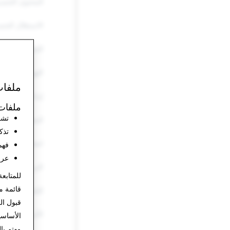
المحتوى الجنس
الاستغلال الجن
التحرش والتنمّر
التهديدات والع
ملفات
إيذاء النفس وال
ملفات 
تشغ
المعلومات الزا
تذك
انتحال الشخصي
فهم
عرض
البريد العشوائي
للمتابعة
قائمة م
المُخدّرات
قبول ال
الأسلحة
الأساس
مهتم با