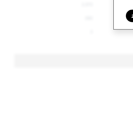
2,572
2
282
2