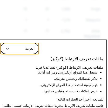
76
81
1,588
Drugs
7
7
1,215
Weapons
71
77
3,792
Other
Regulated
Goods
العربية
73
84
5,192
Hate Speech
ملفات تعريف الارتباط (كوكيز)
ملفات تعريف الارتباط (كوكيز) تساعدنا في:
Terrorism: Total
CSEAI: Total
تشغيل هذا الموقع الإلكتروني ومراقبة أدائه.
Account Deletions
Account Deletions
تذكر تفضيلاتك وتحسين تجربتك.
0
0
فهم كيفية استخدام هذا الموقع الإلكتروني.
عرض إعلانات ذات صلة وقياس فعاليتها.
الرجوع إلى تقارير الشفافية في الهند
للمتابعة، اختر أحد الخيارات التالية:
قائمة ملفات تعريف الارتباط
لتجربة ملفات تعريف الارتباط حسب الطلب.