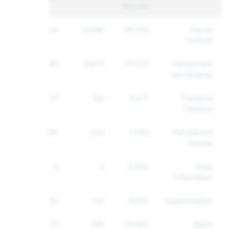
Reports
8,544
14,048
49,339
Sexual
Content
7,290
8,670
157,173
Harassment
and Bullying
157
165
9,077
Threats &
Violence
266
303
3,200
Self-Harm &
Suicide
3
3
8,600
False
Information
124
125
8,653
Impersonation
431
485
29,667
Spam