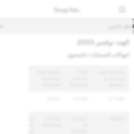
تنقّل الثانوي
الهند: نوفمبر 2023
انتهاكات الحسابات / المحتوى
Total Unique
Total
Total Content
Accounts
Content
& Account
Enforced
Enforced
Reports
16,057
24,048
277,496
Unique
Content
Content
Reason
Accounts
Enforced
&
Enforced
Account