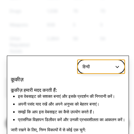
Drugs
1,538
76
70
Weapons
938
5
5
Other
2,864
56
54
Regulated
Goods
Hate Speech
4,633
82
77
हिन्दी
कूकीज़
CSEAI: Total
Terrorism: Total
कूकीज़ हमारी मदद करती हैं:
Account Deletions
Account Deletions
इस वेबसाइट को सशक्त बनाएं और इसके प्रदर्शन की निगरानी करें।
अपनी पसंद याद रखें और अपने अनुभव को बेहतर बनाएं।
6
0
समझें कि आप इस वेबसाइट का कैसे उपयोग करते हैं।
प्रासंगिक विज्ञापन डिलीवर करें और उनकी प्रभावशीलता का आकलन करें।
भारत ट्रांसपेरेंसी रिपोर्ट्स पर वापस जाएँ
जारी रखने के लिए, निम्न विकल्पों में से कोई एक चुनें: