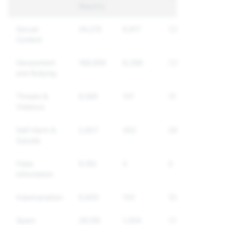
Reports
Sexual
44,215
9,917
7,312
Content
Harassment
168,959
8,288
7,310
and Bullying
Threats &
8,595
137
122
Violence
Self-Harm &
2,827
302
296
Suicide
False
9,192
0
0
Information
Impersonation
6,600
120
120
Spam
28,155
1,304
1,138