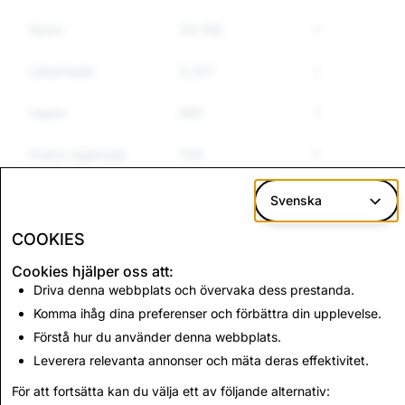
Spam
24,766
1,217
1
Läkemedel
3,337
70
6
Vapen
845
10
7
Andra reglerade
729
61
5
varor
Svenska
Hets mot folkgrupp
4,109
67
5
COOKIES
Cookies hjälper oss att:
CSEAI: Totalt antal
Terrorism: Totalt antal
Driva denna webbplats och övervaka dess prestanda.
raderade konton
raderade konton
Komma ihåg dina preferenser och förbättra din upplevelse.
653
0
Förstå hur du använder denna webbplats.
Leverera relevanta annonser och mäta deras effektivitet.
Tillbaka till Indiens insynsrapporter
För att fortsätta kan du välja ett av följande alternativ: