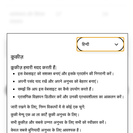
आतंकवाद और हिंसक
27
24
उग्रवाद
हिन्दी
सीएसईए: अक्षम किए गए कुल अकाउंट
कूकीज़
5,947
कूकीज़ हमारी मदद करती हैं:
इस वेबसाइट को सशक्त बनाएं और इसके प्रदर्शन की निगरानी करें।
अपनी पसंद याद रखें और अपने अनुभव को बेहतर बनाएं।
समझें कि आप इस वेबसाइट का कैसे उपयोग करते हैं।
भारत ट्रांसपेरेंसी रिपोर्ट्स पर वापस जाएँ
प्रासंगिक विज्ञापन डिलीवर करें और उनकी प्रभावशीलता का आकलन करें।
जारी रखने के लिए, निम्न विकल्पों में से कोई एक चुनें:
कूकी मेन्यू
एक आ ला कार्टे कूकी अनुभव के लिए।
सभी कूकीज़ और सबसे उन्नत अनुभव के लिए
सभी को स्वीकार करें
।
केवल
सबसे बुनियादी अनुभव के लिए आवश्यक है।