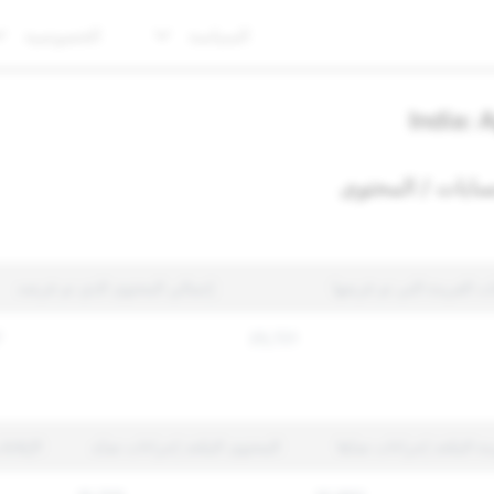
السياسة
الخصوصية
India: 
سابات / المحتوى
ت الفريدة التي تم فرضها
إجمالي المحتوى الذي تم فرضه
7
25,721
ة المتّخذ إجراءات ضدّها
المحتوى المتّخذ إجراءات ضدّه
الإبلاغ