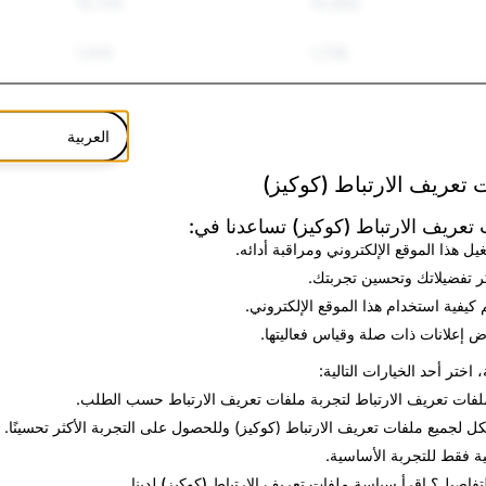
15,705
10,992
1,910
1,756
17,602
14,138
العربية
243
227
 تعريف الارتباط (كوكيز)
22
21
تعريف الارتباط (كوكيز) تساعدنا في:
يل هذا الموقع الإلكتروني ومراقبة أدائه.
25
25
ر تفضيلاتك وتحسين تجربتك.
75
73
 كيفية استخدام هذا الموقع الإلكتروني.
 إعلانات ذات صلة وقياس فعاليتها.
836
698
، اختر أحد الخيارات التالية:
لفات تعريف الارتباط
لتجربة ملفات تعريف الارتباط حسب الطلب.
62
56
كل
لجميع ملفات تعريف الارتباط (كوكيز) وللحصول على التجربة الأكثر تحسينًا.
13
12
ية فقط
للتجربة الأساسية.
لتفاصيل؟ اقرأ
سياسة ملفات تعريف الارتباط (كوكيز)
لدينا