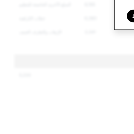
8,195
السلع الأخرى الخاضعة للتنظيم
6,380
خطاب الكراهية
3,341
الإرهاب والتطرف العنيف
5,220