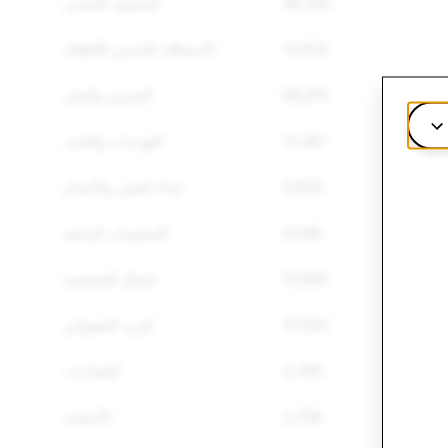
48,362
المحتوى الجنسي
12,932
الاستغلال الجنسي للأطفال
68,810
التحرش والتنمّر
12,461
التهديدات والعنف
5,629
إيذاء النفس والانتحار
5,046
المعلومات الزائفة
15,506
انتحال الشخصية
47,293
البريد العشوائي
2,796
المُخدّرات
2,706
الأسلحة