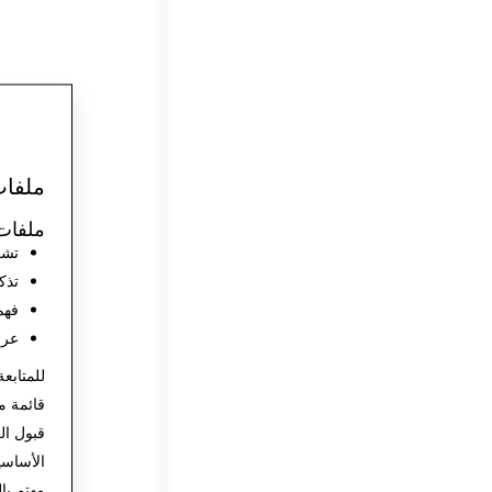
ملفات
ملفات 
تشغ
تذك
فهم
عرض
للمتابعة
قائمة م
قبول ال
الأساس
مهتم با