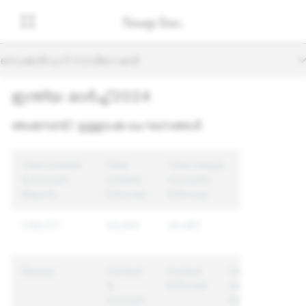
സെക്കൻഡറി നാവിഗേഷൻ
ഇന്ത്യ: മാർച്ച് 2024
അക്കൗണ്ട് / ഉള്ളടക്ക ലംഘനങ്ങൾ
Total Content
Total
Total Unique
& Account
Content
Accounts
Reports
Enforced
Enforced
239,277
33,943
24,467
Reason
Content
Content
Unique
&
Enforced
Accounts
Account
Enforced