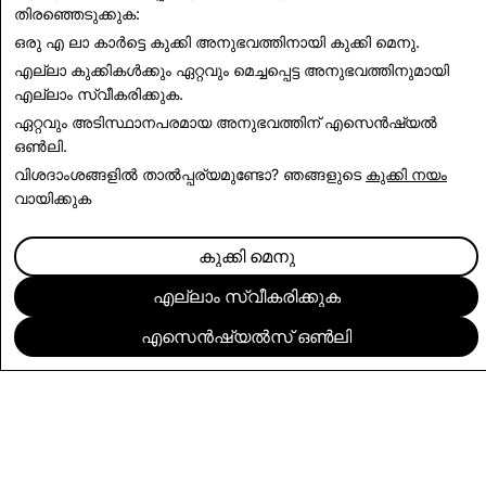
തിരഞ്ഞെടുക്കുക:
ഒരു എ ലാ കാർട്ടെ കുക്കി അനുഭവത്തിനായി
കുക്കി മെനു
.
ഇന്ത്യാ സുതാര്യതാ റിപ്പോർട്ടുകളിലേക്ക് മടങ്ങുക
എല്ലാ കുക്കികൾക്കും ഏറ്റവും മെച്ചപ്പെട്ട അനുഭവത്തിനുമായി
എല്ലാം സ്വീകരിക്കുക
.
ഏറ്റവും അടിസ്ഥാനപരമായ അനുഭവത്തിന്
എസെൻഷ്യൽ
ഒൺലി
.
വിശദാംശങ്ങളിൽ താൽപ്പര്യമുണ്ടോ? ഞങ്ങളുടെ
കുക്കി നയം
വായിക്കുക
കുക്കി മെനു
എല്ലാം സ്വീകരിക്കുക
എസെൻഷ്യൽസ് ഒൺലി
കമ്പനി
കമ്മ്യൂണിറ്റി
പരസ്യം ചെയ്യൽ
നിയമപരം