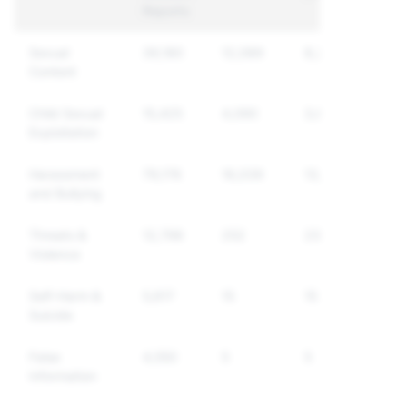
Reports
Sexual
39,180
12,089
8,277
Content
Child Sexual
15,425
4,090
3,633
Exploitation
Harassment
79,176
16,039
13,231
and Bullying
Threats &
12,798
252
230
Violence
Self-Harm &
5,617
15
15
Suicide
False
4,550
5
5
Information