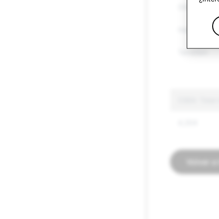
Other Regul
Hate Speec
Terrorism
CSEA: Total
4,304
Volver a