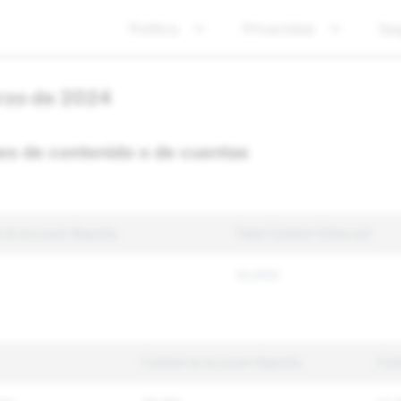
Política
Privacidad
Se
arzo de 2024
es de contenido o de cuentas
t & Account Reports
Total Content Enforced
33,943
Content & Account Reports
Con