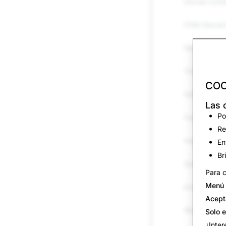
Sexual Cont
Child Sexual 
Harassment 
Threats & Vi
COO
Self-Harm & 
Las 
Po
False Inform
Re
Impersonati
En
Br
Spam
Para c
Menú 
Drugs
Acept
Weapons
Solo 
¿Inter