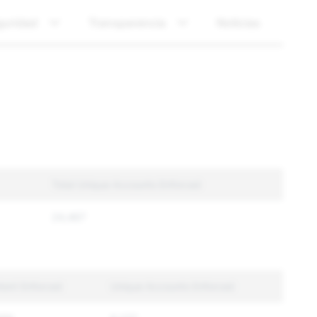
guridad
Transparencia
Noticias
Total Unique Accounts Enforced
24,467
tent Enforced
Unique Accounts Enforced