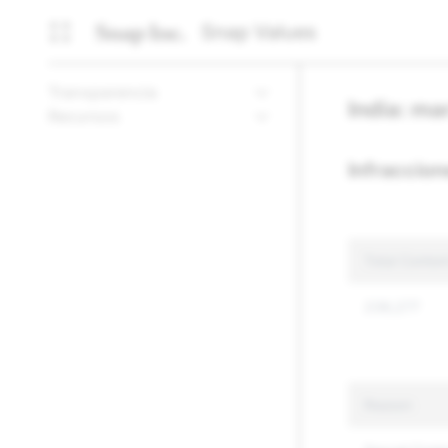
Snap Values
Transparencia
India: m
Recursos
Infraccion
Total Conten
239,277
Reason