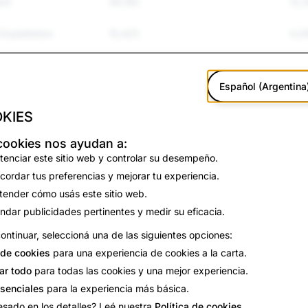
ent
39,180
12,
Exploitation
15,425
4,0
and Bullying
79,176
16,
Español (Argentina
olence
12,798
252
KIES
Suicide
5,617
15
cookies nos ayudan a:
tenciar este sitio web y controlar su desempeño.
ation
4,550
5
cordar tus preferencias y mejorar tu experiencia.
on
14,236
23
tender cómo usás este sitio web.
indar publicidades pertinentes y medir su eficacia.
46,232
1,11
ontinuar, seleccioná una de las siguientes opciones:
de cookies
para una experiencia de cookies a la carta.
2,895
43
ar todo
para todas las cookies y una mejor experiencia.
2,471
7
esenciales
para la experiencia más básica.
esado en los detalles? Leé nuestra
Política de cookies