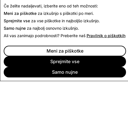
Če želite nadaljevati, izberite eno od teh možnosti:
Meni za piškotke
za izkušnjo s piškotki po meri.
Sprejmite vse
za vse piškotke in najboljšo izkušnjo.
Samo nujne
za najbolj osnovno izkušnjo.
Ali vas zanimajo podrobnosti? Preberite naš
Pravilnik o piškotkih
Meni za piškotke
Sprejmite vse
Samo nujne
PODJETJE
SKUPNOST
OGLAŠEVANJE
PRAVNI POUK
PRAVILNIK O ZASEBNOSTI
POGOJI STORITVE
Slovenščina