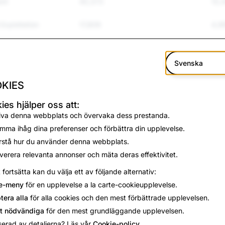
ent
40,373
10,
Exploitation
17,809
4,9
and Bullying
73,570
17,
Svenska
olence
11,450
255
KIES
Suicide
4,593
15
ies hjälper oss att:
iva denna webbplats och övervaka dess prestanda.
ation
3,853
12
mma ihåg dina preferenser och förbättra din upplevelse.
on
12,942
123
rstå hur du använder denna webbplats.
verera relevanta annonser och mäta deras effektivitet.
37,401
1,6
t fortsätta kan du välja ett av följande alternativ:
e-meny
för en upplevelse a la carte-cookieupplevelse.
2,463
60
tera alla
för alla cookies och den mest förbättrade upplevelsen.
2,065
0
t nödvändiga
för den mest grundläggande upplevelsen.
serad av detaljerna? Läs vår
Cookie-policy