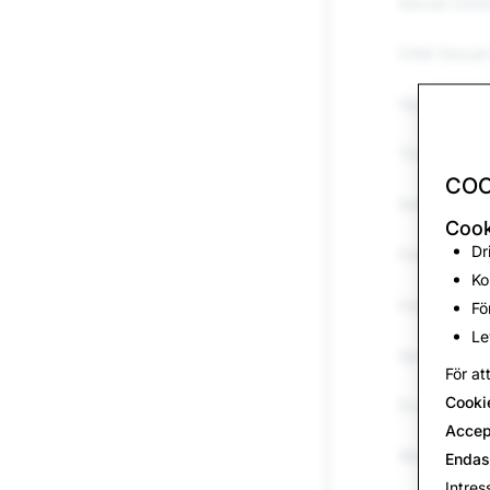
Sexual Cont
Child Sexual 
Harassment 
Threats & Vi
COO
Self-Harm & 
Cook
Dr
False Inform
Ko
Impersonati
Fö
Le
Spam
För at
Cooki
Drugs
Accep
Weapons
Endas
Intres