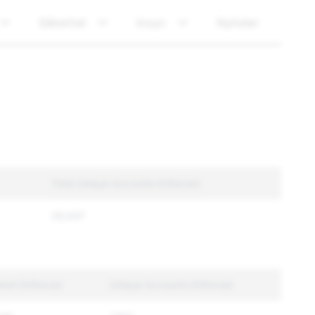
Säkerhet
Insyn
Nyheter
Total Unique Accounts Enforced
26,647
tent Enforced
Unique Accounts Enforced