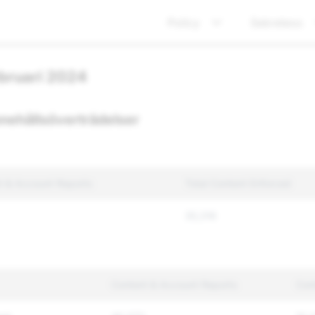
Policy
Sekretess
ebruari 2024
nnehållsöverträdelser
t & Account Reports
Total Content Enforced
35,316
Content & Account Reports
Con