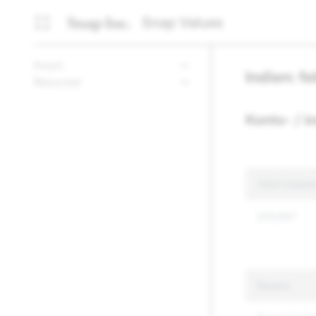
Snap Values
Insyn
Indien: f
Resurser
Konto- / i
Total Conten
220,657
Reason