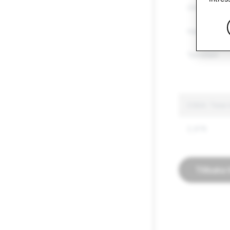
Other Regul
Hate Speec
Terrorism
CSEA: Total
2,976
Tillbaka 