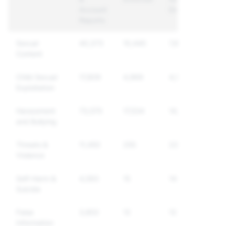
Account
Enforced
Reports
Sexual
40,373
10,445
7,801
Content
Child Sexual
17,809
4,969
4,522
Exploitation
Harassment
73,570
17,534
14,622
and Bullying
Threats &
11,450
255
221
Violence
Self-Harm &
4,593
15
14
Suicide
False
3,853
12
12
Information