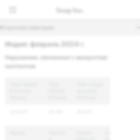
Вторичная навигация
Индия: февраль 2024 г.
Нарушения, связанные с аккаунтом/
контентом
Total Content
Total
Total Unique
& Account
Content
Accounts
Reports
Enforced
Enforced
220,657
35,316
26,647
Reason
Content
Content
Unique
&
Enforced
Accounts