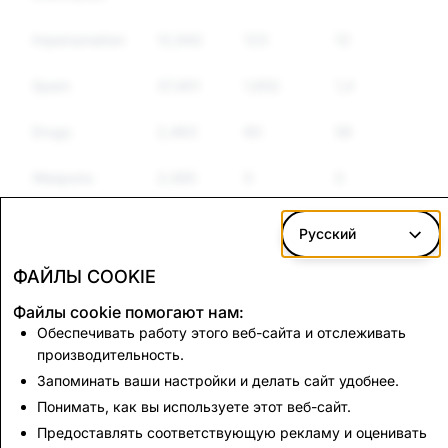
Impersonation
12,942
123
121
Spam
37,401
1,652
1,476
Drugs
2,463
60
59
Weapons
2,065
0
0
Other
5,734
68
62
Русский
Regulated
Goods
ФАЙЛЫ COOKIE
Файлы cookie помогают нам:
Hate Speech
5,852
181
171
Обеспечивать работу этого веб-сайта и отслеживать
производительность.
Terrorism
2,552
2
2
Запоминать ваши настройки и делать сайт удобнее.
Понимать, как вы используете этот веб-сайт.
CSEA: Total Accounts Disabled
Предоставлять соответствующую рекламу и оценивать