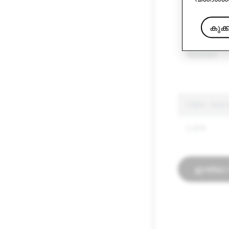
Other Regul
കുക്
Hate Speec
Terrorism
CSEA: Total
2,976
ഇന്ത്യാ 