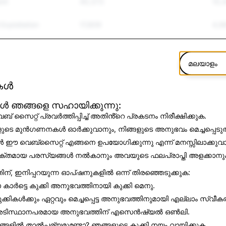
ent
40,373
10,
Exploitation
17,809
4,9
and Bullying
73,570
17,
മലയാളം
olence
11,450
255
ികൾ
Suicide
4,593
15
കൾ ഞങ്ങളെ സഹായിക്കുന്നു:
് സൈറ്റ് പ്രവർത്തിപ്പിച്ച് അതിൻ്റെ പ്രകടനം നിരീക്ഷിക്കുക.
ation
3,853
12
ളുടെ മുൻഗണനകൾ ഓർക്കുവാനും, നിങ്ങളുടെ അനുഭവം മെച്ചപ്പെടുത
on
12,942
123
ൾ ഈ വെബ്സൈറ്റ് എങ്ങനെ ഉപയോഗിക്കുന്നു എന്ന് മനസ്സിലാക്കുവ
ക്തമായ പരസ്യങ്ങൾ നൽകാനും അവയുടെ ഫലപ്രാപ്തി അളക്കാനും
37,401
1,6
തിന്, ഇനിപ്പറയുന്ന ഓപ്ഷനുകളിൽ ഒന്ന് തിരഞ്ഞെടുക്കുക:
 കാർട്ടെ കുക്കി അനുഭവത്തിനായി
കുക്കി മെനു
.
2,463
60
്കികൾക്കും ഏറ്റവും മെച്ചപ്പെട്ട അനുഭവത്തിനുമായി
എല്ലാം സ്വീകര
2,065
0
 അടിസ്ഥാനപരമായ അനുഭവത്തിന്
എസെൻഷ്യൽ ഒൺലി
.
്ങളിൽ താൽപ്പര്യമുണ്ടോ? ഞങ്ങളുടെ
കുക്കി നയം
വായിക്കുക