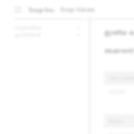
Snap Values
സുതാര്യത
ഇന്ത്യ:
ഉറവിടങ്ങൾ
അക്കൗണ്ട്
Total Conten
220,657
Reason