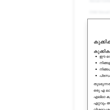
Sexual Cont
Child Sexual 
Harassment 
Threats & Vi
കുക്ക
Self-Harm & 
കുക്കി
ഈ വെബ
False Inform
നിങ്ങ
Impersonati
നിങ്ങ
പ്രസ
Spam
തുടരുന്ന
ഒരു എ ലാ
Drugs
എല്ലാ കുക
Weapons
ഏറ്റവും
വിശദാംശങ