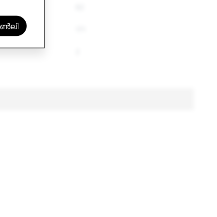
62
ൺലി
171
2