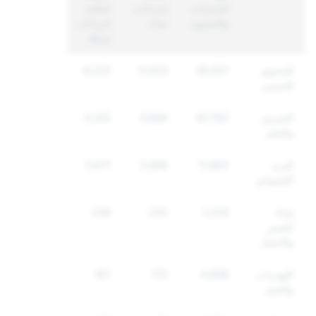
الحسابات
إجراءات
المتّخذ
والمحتوى
ضدّه
إجراءات
ضدّها
المحتوى
39,507
11,633
9,225
الجنسي
التحرش
87,762
5,686
5,410
والتنمّر
البريد
11,863
2,859
2,671
العشوائي
إيذاء
1,228
242
238
النفس
والانتحار
التهديدات
4,858
172
167
والعنف