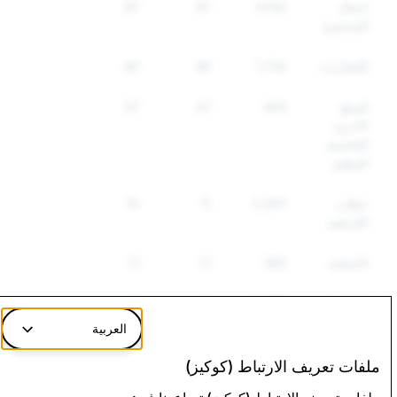
انتحال
9,152
97
97
الشخصية
المُخدّرات
1,720
46
40
السلع
403
37
37
الأخرى
الخاضعة
للتنظيم
خطاب
2,267
11
10
الكراهية
الأسلحة
382
11
11
المعلومات
6,238
2
2
الزائفة
العربية
ملفات تعريف الارتباط (كوكيز)
مواد الاعتداء الجنسي على
الإرهاب: إجمالي