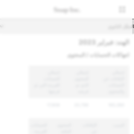
تنقّل الثانوي
الهند: فبراير 2023
انتهاكات الحسابات / المحتوى
إجمالي
إجمالي
إجمالي
الإبلاغات عن
المحتوى
الحسابات
الحسابات
الذي تم
الفريدة التي تم
والمحتوى
فرضه
فرضها
17,908
20,796
165,380
السبب
الإبلاغات
المحتوى
الحسابات
عن
المتّخذ
الفريدة