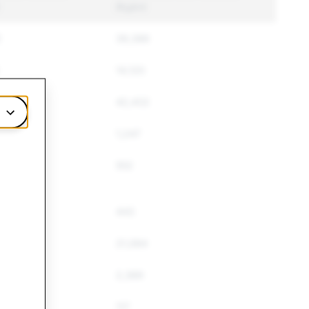
åtgärd
2
39,386
14,120
5
42,432
1,247
552
443
5
21,084
2,389
117