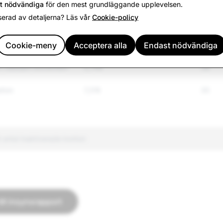
t nödvändiga
för den mest grundläggande upplevelsen.
serad av detaljerna? Läs vår
Cookie-policy
ade varor
8,293
1,578
lkgrupp
Cookie-meny
Acceptera alla
11,853
Endast nödvändiga
4,253
ch våldsam extremism
2,748
38
ation
7,316
30
t antal inaktiverade konton
till insynsrapport