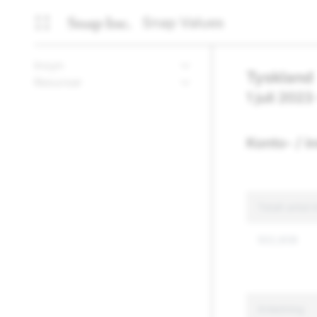
Snap Values
Insyn
Tyskland
Resurser
1 juli 202
Konto- / i
Totalt antal
502,608
Anledning