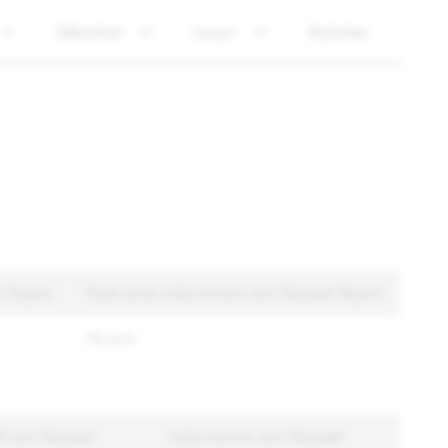
Säkerhet
Insyn
Nyheter
tt åtgärd
Totalt antal unika konton som föranlett åtgärd
115,324
l som föranlett
Unika konton som föranlett