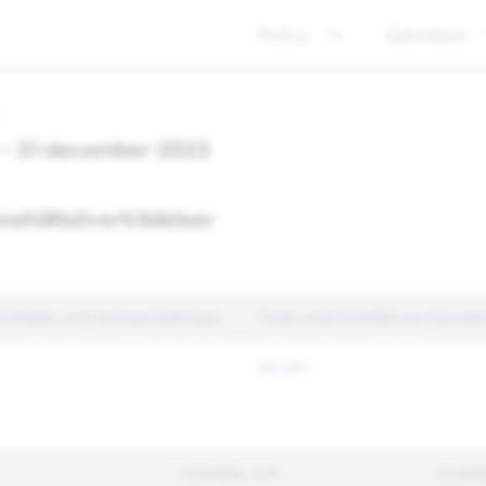
Policy
Sekretess
3 – 31 december 2023
nnehållsöverträdelser
 innehålls- och kontoanmälningar
Totalt antal innehåll som föranle
167,491
Innehålls- och
Innehål