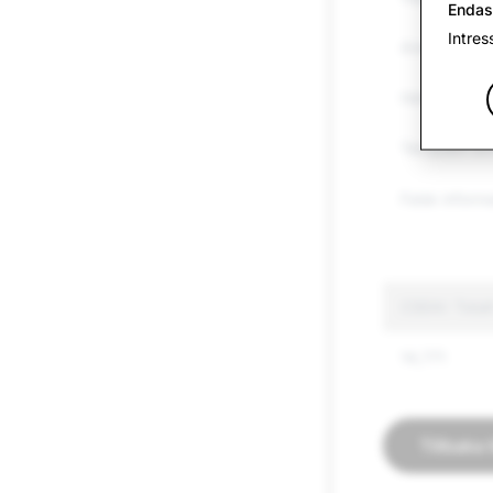
Endas
Intres
Andra regler
Hets mot fo
Terrorism o
Falsk inform
CSEAI: Total
14,771
Tillbaka 