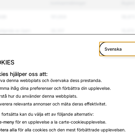
kontoanmälningar
åtgärd
håll
101,004
58,87
yttjande av barn
30,317
15,573
r och mobbning
255,363
54,78
Svenska
14,509
1,615
KIES
eteende och
3,386
712
ies hjälper oss att:
iva denna webbplats och övervaka dess prestanda.
mma ihåg dina preferenser och förbättra din upplevelse.
14,634
447
rstå hur du använder denna webbplats.
verera relevanta annonser och mäta deras effektivitet.
44,834
26,20
t fortsätta kan du välja ett av följande alternativ:
6,289
3,247
e-meny
för en upplevelse a la carte-cookieupplevelse.
tera alla
för alla cookies och den mest förbättrade upplevelsen.
2,062
136