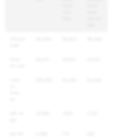
ব্যবস্থা
ব্যাপারে
নেওয়া
ব্যবস্থা
হয়েছে
গ্রহণ করা
হয়েছে
যৌনতামুলক
101,004
58,872
39,386
কনটেন্ট
শিশুদের
30,317
15,573
14,120
যৌন শোষণ
হেনস্থা
255,363
54,785
42,432
এবং
উতক্ত
করা
হুমকি এবং
14,509
1,615
1,247
জুলুম
আত্ম-ক্ষতি
3,386
712
552