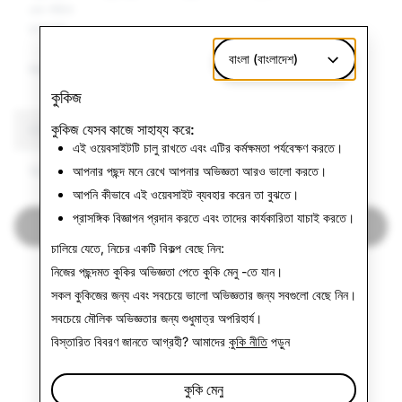
এবং সহিংস
চরমপন্থা
বাংলা (বাংলাদেশ)
মিথ্যা তথ্য
7,316
30
30
কুকিজ
কুকিজ যেসব কাজে সাহায্য করে:
CSEAI: বন্ধ করা মোট অ্যাকাউন্ট
এই ওয়েবসাইটটি চালু রাখতে এবং এটির কর্মক্ষমতা পর্যবেক্ষণ করতে।
14,771
আপনার পছন্দ মনে রেখে আপনার অভিজ্ঞতা আরও ভালো করতে।
আপনি কীভাবে এই ওয়েবসাইট ব্যবহার করেন তা বুঝতে।
প্রাসঙ্গিক বিজ্ঞাপন প্রদান করতে এবং তাদের কার্যকারিতা যাচাই করতে।
স্বচ্ছতার রিপোর্টে ফিরে যান
চালিয়ে যেতে, নিচের একটি বিকল্প বেছে নিন:
নিজের পছন্দমত কুকির অভিজ্ঞতা পেতে
কুকি মেনু
-তে যান।
সকল কুকিজের জন্য এবং সবচেয়ে ভালো অভিজ্ঞতার জন্য
সবগুলো বেছে নিন
।
সবচেয়ে মৌলিক অভিজ্ঞতার জন্য
শুধুমাত্র অপরিহার্য
।
বিস্তারিত বিবরণ জানতে আগ্রহী? আমাদের
কুকি নীতি
পড়ুন
কুকি মেনু