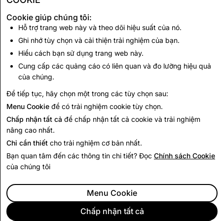
thù ghét
Cookie giúp chúng tôi:
Hỗ trợ trang web này và theo dõi hiệu suất của nó.
CSEAI: Tổng Số Tài
Khủng bố: Tổng số
Ghi nhớ tùy chọn và cải thiện trải nghiệm của bạn.
Khoản Đã Xóa
Tài khoản Đã Xóa
Hiểu cách bạn sử dụng trang web này.
Cung cấp các quảng cáo có liên quan và đo lường hiệu quả
2,754
1
của chúng.
Để tiếp tục, hãy chọn một trong các tùy chọn sau:
Quay lại Báo cáo Minh bạch
Menu Cookie
để có trải nghiệm cookie tùy chọn.
Chấp nhận tất cả
để chấp nhận tất cả cookie và trải nghiệm
nâng cao nhất.
Chỉ cần thiết
cho trải nghiệm cơ bản nhất.
Bạn quan tâm đến các thông tin chi tiết? Đọc
Chính sách Cookie
của chúng tôi
Menu Cookie
Chấp nhận tất cả