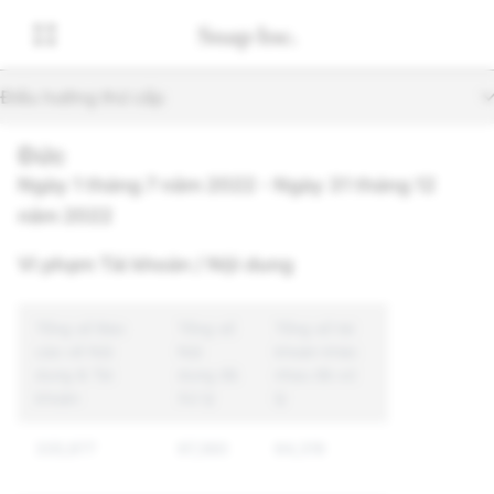
Điều hướng thứ cấp
Đức
Ngày 1 tháng 7 năm 2022 - Ngày 31 tháng 12
năm 2022
Vi phạm Tài khoản / Nội dung
Tổng số Báo
Tổng số
Tổng số tài
cáo về Nội
Nội
khoản khác
dung & Tài
dung đã
nhau đã xử
khoản
Xử lý
lý
335,977
97,360
64,319