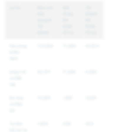
Lý Do
Báo cáo
Nội
Tài
Nội
Dung
Khoản
dung &
Đã
Đã
Tài
Được
Được
khoản
Xử Lý
Xử Lý
Nội dung
124,584
71,380
41,924
khiêu
dâm
Quấy rối
92,107
11,269
9,955
và Bắt
nạt
Đe dọa
10,565
1,881
1,629
và Bạo
lực
Tự làm
1,953
238
203
hại và Tự