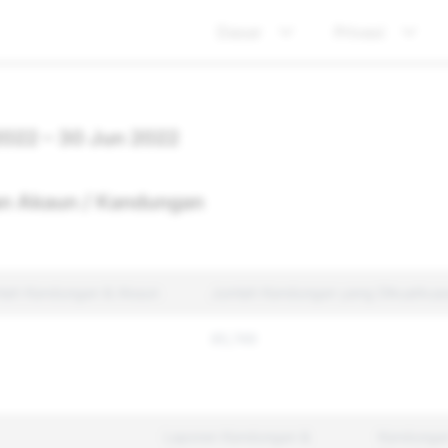
Dasar
Privasi
2022 – 30 Jun 2022
n Akaun / Kandungan
lah Kandungan & Akaun
Jumlah Kandungan yang Dikuatkua
85,749
Laporan Kandungan &
Kandunga