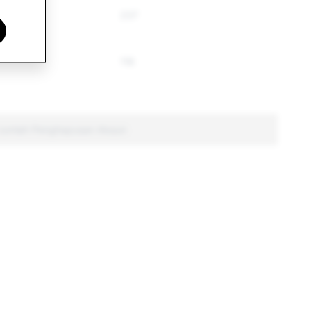
237
116
 Jumlah Penghapusan Akaun