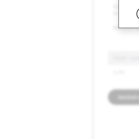
Pencederaan
Diri
Maklumat Sa
CSAM: Juml
3,419
Kembali 