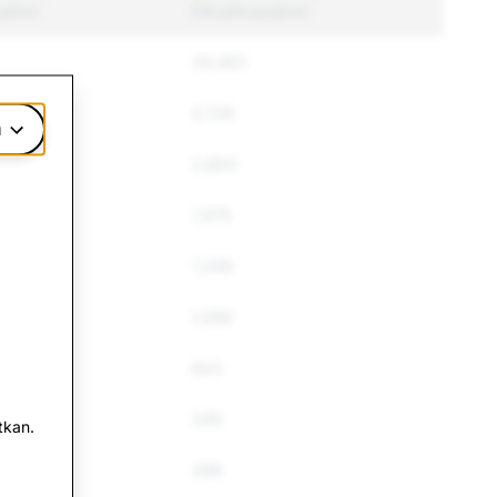
sakan
Dikuatkuasakan
34,483
5,729
u
2,864
1,975
1,249
1,066
820
336
tkan.
288