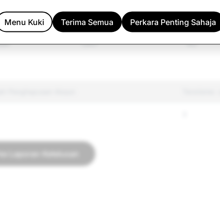
 Diri &amp; Bunuh
2,681
257
Menu Kuki
Terima Semua
Perkara Penting Sahaja
lah
7,607
162
ah Penghapusan Akaun
Terorisme:
3
ke Laporan Ketelusan