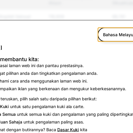
Akaun
Dikuatkua
splisit Seksual
116,928
68,741
an Pembulian
22,226
6,417
Bahasa Melay
12,736
3,690
I
9,706
2,189
 membantu kita:
asai laman web ini dan pantau prestasinya.
i
3,552
1,392
gat pilihan anda dan tingkatkan pengalaman anda.
hami cara anda menggunakan laman web ini.
p; Keganasan
7,426
1,283
mpaikan iklan yang berkenaan dan mengukur keberkesanannya.
rkawal Lain
teruskan, pilih salah satu daripada pilihan berikut:
1,089
935
Kuki
untuk satu pengalaman kuki ala carte.
1,159
368
a Semua
untuk semua kuki dan pengalaman yang paling dipertingka
luan Sahaja
untuk pengalaman paling asas.
60,021
315
nat dengan butirannya? Baca
Dasar Kuki
kita