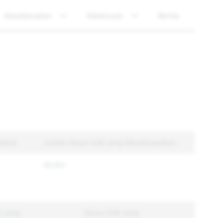
Keselamatan
Ketelusan
Berita
sakan
Jumlah Akaun Unik yang Dikuatkuasakan
49,163
n yang
Akaun Unik yang