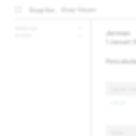
Snap Values
Ketelusan
Jerman
Sumber
1 Januari 
Pencabula
Laporan Jum
245,131
Sebab