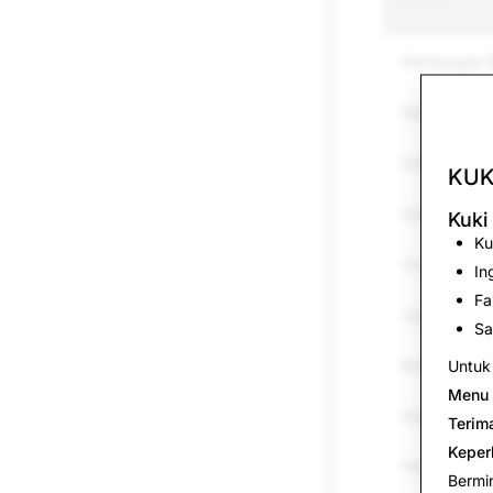
Kandungan Ek
Gangguan d
Dadah
KUK
Spam
Kuki
Ku
Ucapan Benc
In
Fa
Ugutan &am
Sa
Barangan Te
Untuk 
Menu 
Senjata
Terim
Keper
Penyamaran
Bermi