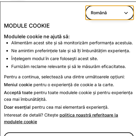
Română
MODULE COOKIE
CSEA: Totalul conturilor dezactivate
Modulele cookie ne ajută să:
Alimentăm acest site și să monitorizăm performanța acestuia.
11 761
Ne amintim preferințele tale și să îți îmbunătățim experiența.
Înțelegem modul în care folosești acest site.
Furnizăm reclame relevante și să le măsurăm eficacitatea.
Înapoi la Raportul de Transparență
Pentru a continua, selectează una dintre următoarele opțiuni:
Meniul cookie
pentru o experiență de cookie a la carte.
Acceptă toate
pentru toate modulele cookie și pentru experiența
cea mai îmbunătățită.
Doar esențial
pentru cea mai elementară experiență.
Interesat de detalii? Citește
politica noastră referitoare la
modulele cookie